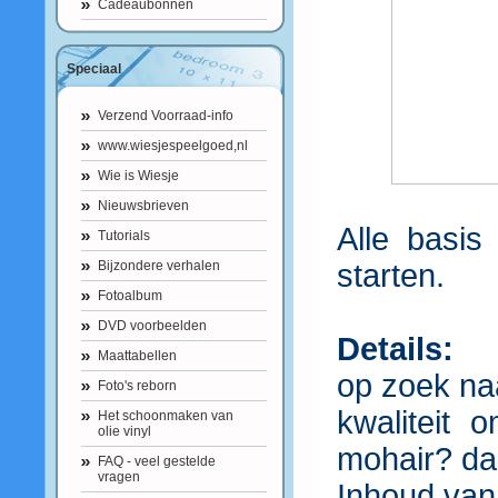
Cadeaubonnen
Speciaal
Verzend Voorraad-info
www.wiesjespeelgoed,nl
Wie is Wiesje
Nieuwsbrieven
Alle basis
Tutorials
Bijzondere verhalen
starten.
Fotoalbum
DVD voorbeelden
Details:
Maattabellen
op zoek na
Foto's reborn
kwaliteit 
Het schoonmaken van
olie vinyl
mohair? dan
FAQ - veel gestelde
vragen
Inhoud van 