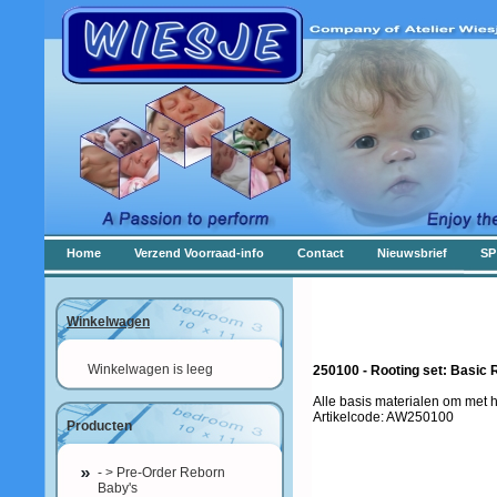
Home
Verzend Voorraad-info
Contact
Nieuwsbrief
SP
Winkelwagen
Winkelwagen is leeg
250100 - Rooting set: Basic 
Alle basis materialen om met he
Artikelcode: AW250100
Producten
- > Pre-Order Reborn
Baby's