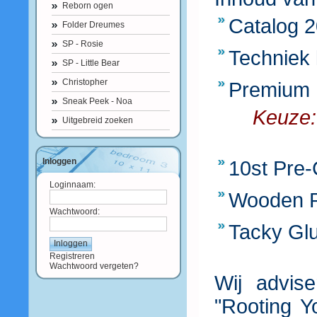
Reborn ogen
Catalog 
Folder Dreumes
SP - Rosie
Techniek 
SP - Little Bear
Christopher
Premium H
Sneak Peek - Noa
Keuze: Da
Uitgebreid zoeken
Inloggen
10st Pre
Loginnaam:
Wooden P
Wachtwoord:
Tacky Gl
Registreren
Wachtwoord vergeten?
Wij advis
"Rooting Y