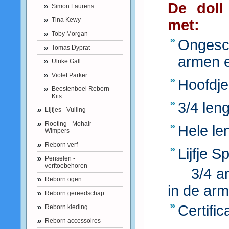
De doll
Simon Laurens
Tina Kewy
met:
Toby Morgan
Ongesch
Tomas Dyprat
armen e
Ulrike Gall
Violet Parker
Hoofdje
Beestenboel Reborn
Kits
3/4 len
Lijfjes - Vulling
Rooting - Mohair -
Hele le
Wimpers
Reborn verf
Lijfje 
Penselen -
verftoebehoren
3/4 arme
Reborn ogen
in de ar
Reborn gereedschap
Certific
Reborn kleding
Reborn accessoires