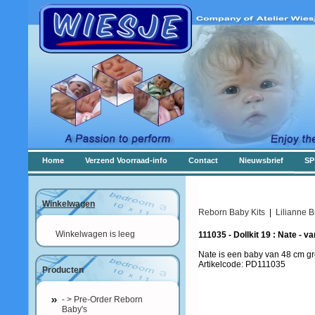
Home
Verzend Voorraad-info
Contact
Nieuwsbrief
SP
Winkelwagen
Reborn Baby Kits
|
Lilianne 
Winkelwagen is leeg
111035 - Dollkit 19 : Nate -
Nate is een baby van 48 cm gr
Artikelcode: PD111035
Producten
- > Pre-Order Reborn
Baby's