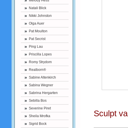
Melody Hess
Natali Blick
Nikki Johnston
Olga Auer
Pat Moulton
Pat Secrist
Ping Lau
Priscilla Lopes
Romy Strydom
Realborn®
Sabine Altenkirch
Sabina Wegner
Sabrina Hergarten
Sebilla Bos
Severine Piret
Sculpt va
Sheila Mrofka
Sigrid Bock