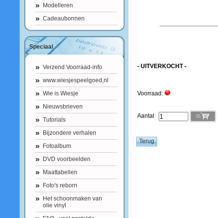
Modelleren
Cadeaubonnen
Speciaal
- UITVERKOCHT -
Verzend Voorraad-info
www.wiesjespeelgoed,nl
Wie is Wiesje
Voorraad:
Nieuwsbrieven
Aantal
Tutorials
Bijzondere verhalen
Fotoalbum
DVD voorbeelden
Maattabellen
Foto's reborn
Het schoonmaken van
olie vinyl