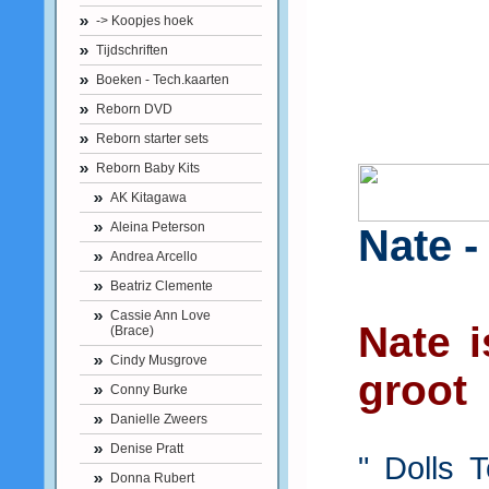
-> Koopjes hoek
Tijdschriften
Boeken - Tech.kaarten
Reborn DVD
Reborn starter sets
Reborn Baby Kits
AK Kitagawa
Aleina Peterson
Nate -
Andrea Arcello
Beatriz Clemente
Cassie Ann Love
Nate 
(Brace)
Cindy Musgrove
groot
Conny Burke
Danielle Zweers
Denise Pratt
" Dolls 
Donna Rubert