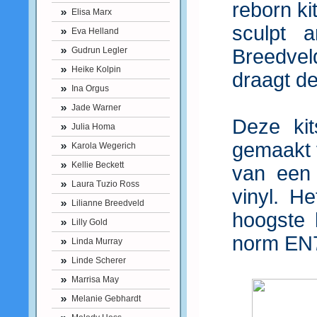
reborn k
Elisa Marx
sculpt a
Eva Helland
Gudrun Legler
Breedve
Heike Kolpin
draagt d
Ina Orgus
Jade Warner
Deze kit
Julia Homa
gemaakt v
Karola Wegerich
Kellie Beckett
van een 
Laura Tuzio Ross
vinyl. H
Lilianne Breedveld
hoogste 
Lilly Gold
norm EN71
Linda Murray
Linde Scherer
Marrisa May
Melanie Gebhardt