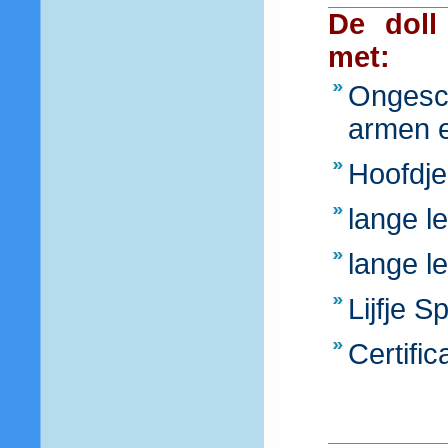
De doll
met:
Ongesch
armen 
Hoofdje
lange l
lange l
Lijfje 
Certific