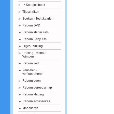
-> Koopjes hoek
Tijdschriften
Boeken - Tech.kaarten
Reborn DVD
Reborn starter sets
Reborn Baby Kits
Lijfjes - Vulling
Rooting - Mohair -
Wimpers
Reborn verf
Penselen -
verftoebehoren
Reborn ogen
Reborn gereedschap
Reborn kleding
Reborn accessoires
Modelleren