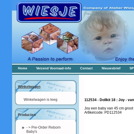
Home
Verzend Voorraad-info
Contact
Nieuwsbrief
SP
Winkelwagen
Winkelwagen is leeg
112534 - Dollkit 18 : Joy - va
Joy een baby van 45 cm groot
Artikelcode: PD112534
Producten
- > Pre-Order Reborn
Baby's