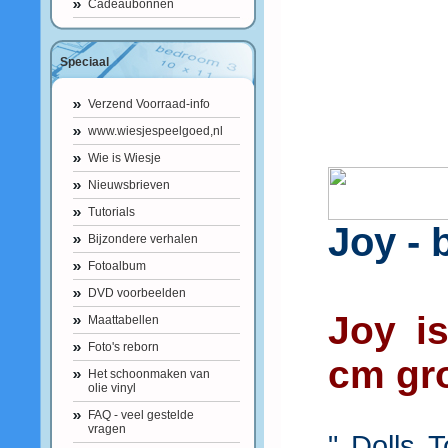
Cadeaubonnen
Speciaal
Verzend Voorraad-info
www.wiesjespeelgoed,nl
Wie is Wiesje
Nieuwsbrieven
Tutorials
Joy - 
Bijzondere verhalen
Fotoalbum
DVD voorbeelden
Joy i
Maattabellen
Foto's reborn
cm gr
Het schoonmaken van
olie vinyl
FAQ - veel gestelde
vragen
" Dolls 