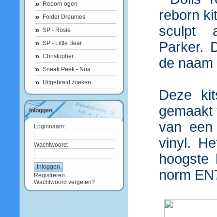
Reborn ogen
reborn k
Folder Dreumes
sculpt a
SP - Rosie
Parker. 
SP - Little Bear
Christopher
de naam 
Sneak Peek - Noa
Uitgebreid zoeken
Deze kit
gemaakt v
Inloggen
van een 
Loginnaam:
vinyl. H
Wachtwoord:
hoogste 
norm EN71
Registreren
Wachtwoord vergeten?