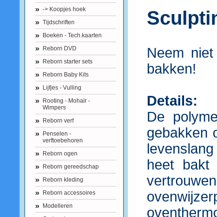
-> Koopjes hoek
Sculpt
Tijdschriften
Boeken - Tech.kaarten
Reborn DVD
Neem niet 
Reborn starter sets
bakken!
Reborn Baby Kits
Lijfjes - Vulling
Details:
Rooting - Mohair -
Wimpers
De polyme
Reborn verf
gebakken 
Penselen -
verftoebehoren
levenslang
Reborn ogen
heet bakt
Reborn gereedschap
vertrou
Reborn kleding
ovenwijz
Reborn accessoires
Modelleren
oventhermo