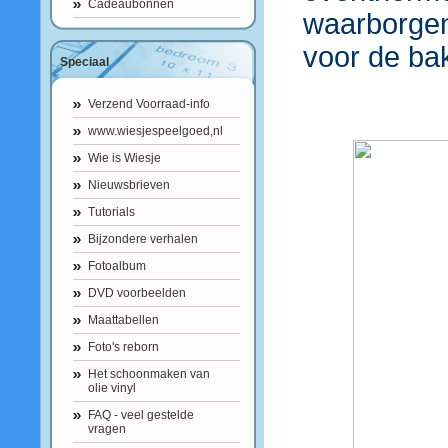
Cadeaubonnen
waarborge
voor de ba
Speciaal
Verzend Voorraad-info
www.wiesjespeelgoed,nl
Wie is Wiesje
Nieuwsbrieven
Tutorials
Bijzondere verhalen
Fotoalbum
DVD voorbeelden
Maattabellen
Foto's reborn
Het schoonmaken van
olie vinyl
FAQ - veel gestelde
vragen