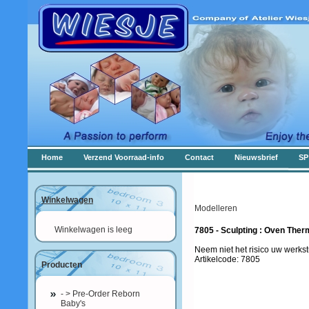
Home
Verzend Voorraad-info
Contact
Nieuwsbrief
SP
Winkelwagen
Modelleren
Winkelwagen is leeg
7805 - Sculpting : Oven The
Neem niet het risico uw werkst
Artikelcode: 7805
Producten
- > Pre-Order Reborn
Baby's