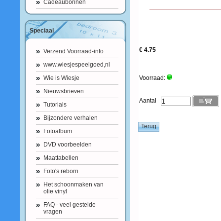
Cadeaubonnen
Speciaal
€ 4.75
Verzend Voorraad-info
www.wiesjespeelgoed,nl
Wie is Wiesje
Voorraad:
Nieuwsbrieven
Aantal
Tutorials
Bijzondere verhalen
Fotoalbum
DVD voorbeelden
Maattabellen
Foto's reborn
Het schoonmaken van
olie vinyl
FAQ - veel gestelde
vragen