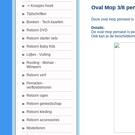
-> Koopjes hoek
Oval Mop 3/8 pe
Tijdschriften
Deze oval mop penseel is 
Boeken - Tech.kaarten
Details:
Reborn DVD
De oval mop penseel is pe
Ook kan je de beschilderi
Reborn starter sets
Reborn Baby Kits
Lijfjes - Vulling
Rooting - Mohair -
Wimpers
Reborn verf
Penselen -
verftoebehoren
Reborn ogen
Reborn gereedschap
Reborn kleding
Reborn accessoires
Modelleren