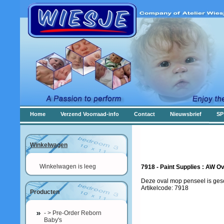
Home
Verzend Voorraad-info
Contact
Nieuwsbrief
SP
Winkelwagen
Winkelwagen is leeg
7918 - Paint Supplies : AW O
Deze oval mop penseel is gesc
Artikelcode: 7918
Producten
- > Pre-Order Reborn
Baby's