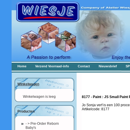
Home
Verzend Voorraad-info
Contact
Nieuwsbrief
SP
Winkelwagen
Winkelwagen is leeg
8177 - Paint : JS Small Pain
Jo Sonja verf is een 100 proce
Artikelcode: 8177
Producten
- > Pre-Order Reborn
Baby's