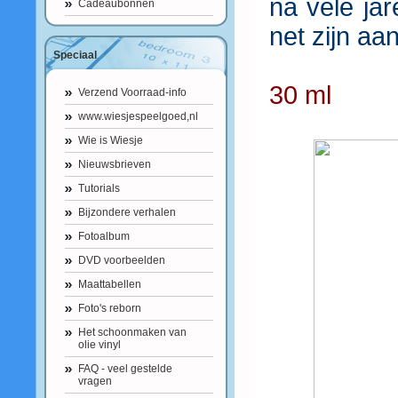
na vele jar
Cadeaubonnen
net zijn aa
Speciaal
30 ml
Verzend Voorraad-info
www.wiesjespeelgoed,nl
Wie is Wiesje
Nieuwsbrieven
Tutorials
Bijzondere verhalen
Fotoalbum
DVD voorbeelden
Maattabellen
Foto's reborn
Het schoonmaken van
olie vinyl
FAQ - veel gestelde
vragen