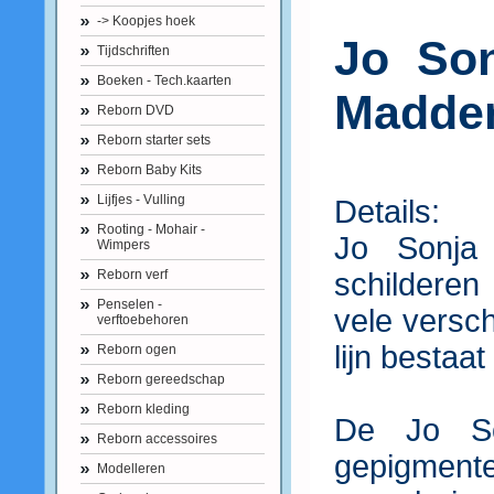
-> Koopjes hoek
Jo Son
Tijdschriften
Boeken - Tech.kaarten
Madde
Reborn DVD
Reborn starter sets
Reborn Baby Kits
Lijfjes - Vulling
Details:
Rooting - Mohair -
Jo Sonja 
Wimpers
Reborn verf
schilderen
Penselen -
vele versc
verftoebehoren
lijn bestaat
Reborn ogen
Reborn gereedschap
Reborn kleding
De Jo So
Reborn accessoires
gepigmente
Modelleren