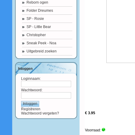
Reborn ogen
Folder Dreumes
SP - Rosie
SP - Little Bear
Christopher
Sneak Peek - Noa
Uitgebreid zoeken
Inloggen
Loginnaam:
Wachtwoord:
Registreren
€ 3.95
Wachtwoord vergeten?
Voorraad: