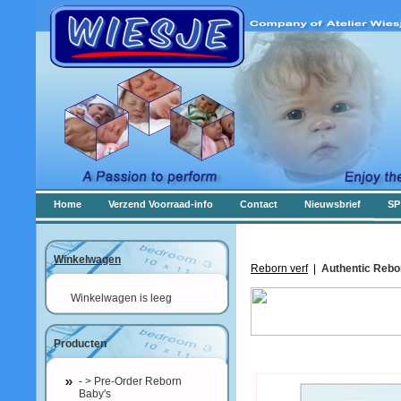
Home
Verzend Voorraad-info
Contact
Nieuwsbrief
SP
Winkelwagen
Reborn verf
|
Authentic Rebo
Winkelwagen is leeg
Producten
- > Pre-Order Reborn
Baby's