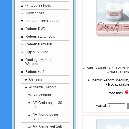
-> Koopjes hoek
Tijdschriften
Boeken - Tech.kaarten
Reborn DVD
Reborn starter sets
Reborn Baby Kits
Lijfjes - Vulling
Rooting - Mohair -
Wimpers
415001 - Paint : AR Texture 
Reborn verf
- Not availabl
Genesis
Authentic Reborn Medium,
- Not available
Authentic Reborn
Voorraad:
AR Medium
AR Grote potjes 30
Aantal
ml
AR Kleine potjes
(5ml)
AR Kleine verf Sets