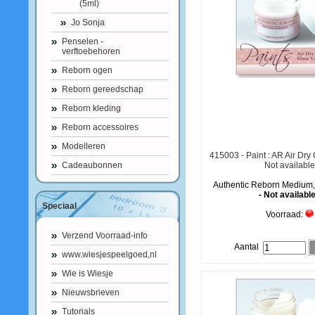
(5ml)
Jo Sonja
Penselen -
verftoebehoren
Reborn ogen
Reborn gereedschap
Reborn kleding
Reborn accessoires
Modelleren
415003 - Paint : AR Air Dry 
Cadeaubonnen
Not availabl
Authentic Reborn Medium,
- Not available
Speciaal
Voorraad:
Verzend Voorraad-info
Aantal
www.wiesjespeelgoed,nl
Wie is Wiesje
Nieuwsbrieven
Tutorials