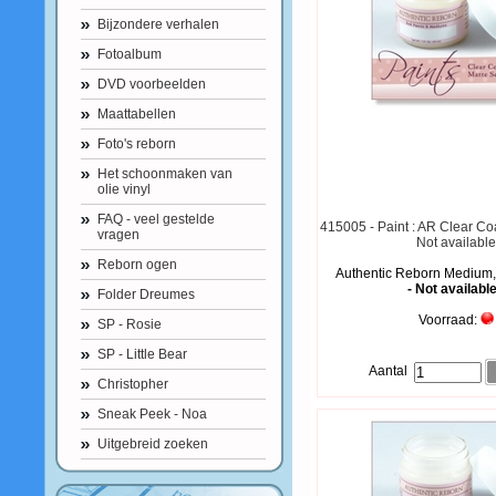
Bijzondere verhalen
Fotoalbum
DVD voorbeelden
Maattabellen
Foto's reborn
Het schoonmaken van
olie vinyl
FAQ - veel gestelde
415005 - Paint : AR Clear Co
vragen
Not availabl
Reborn ogen
Authentic Reborn Medium,
- Not available
Folder Dreumes
Voorraad:
SP - Rosie
SP - Little Bear
Aantal
Christopher
Sneak Peek - Noa
Uitgebreid zoeken