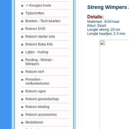
-> Koopjes hoek
Streng Wimpers
Tijdschriften
Details:
Boeken - Tech.kaarten
Materiaal : Echt haar
Kleur: Zwart
Reborn DVD
Lengte streng: 20 cm
Lengte haartjes: 2-3 mm
Reborn starter sets
Reborn Baby Kits
Lijfjes - Vulling
Rooting - Mohair -
Wimpers
Reborn verf
Penselen -
verftoebehoren
Reborn ogen
Reborn gereedschap
Reborn kleding
Reborn accessoires
Modelleren