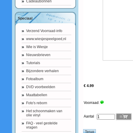
Cadeaubonnen
Speciaal
Verzend Voorraad-info
www.wiesjespeelgoed,nl
Wie is Wiesje
Nieuwsbrieven
Tutorials
Bijzondere verhalen
Fotoalbum
€ 4.99
DVD voorbeelden
Maattabellen
Voorraad:
Foto's reborn
Het schoonmaken van
olie vinyl
Aantal
FAQ - veel gestelde
vragen