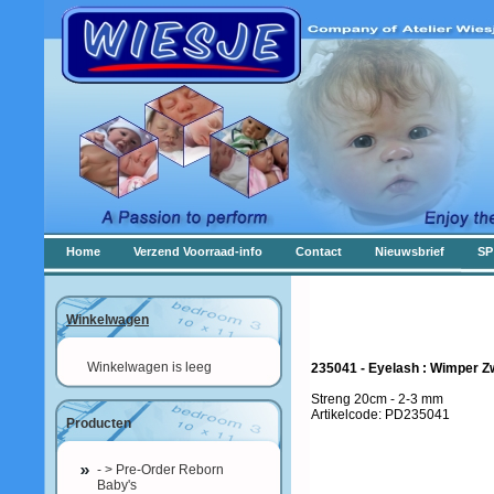
Home
Verzend Voorraad-info
Contact
Nieuwsbrief
SP
Winkelwagen
Winkelwagen is leeg
235041 - Eyelash : Wimper Z
Streng 20cm - 2-3 mm
Artikelcode: PD235041
Producten
- > Pre-Order Reborn
Baby's