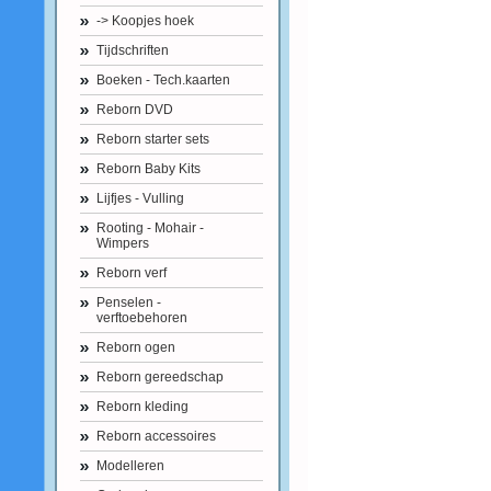
-> Koopjes hoek
Tijdschriften
Boeken - Tech.kaarten
Reborn DVD
Reborn starter sets
Reborn Baby Kits
Lijfjes - Vulling
Rooting - Mohair -
Wimpers
Reborn verf
Penselen -
verftoebehoren
Reborn ogen
Reborn gereedschap
Reborn kleding
Reborn accessoires
Modelleren