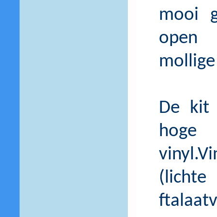
mooi g
open 
mollige
De kit
hoge 
vinyl.V
(licht
ftalaatv