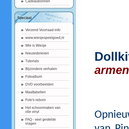
Cadeaubonnen
Speciaal
Verzend Voorraad-info
www.wiesjespeelgoed,nl
Wie is Wiesje
Dollk
Nieuwsbrieven
Tutorials
armen
Bijzondere verhalen
Fotoalbum
DVD voorbeelden
Maattabellen
Foto's reborn
Het schoonmaken van
Opnieu
olie vinyl
FAQ - veel gestelde
vragen
van Pin