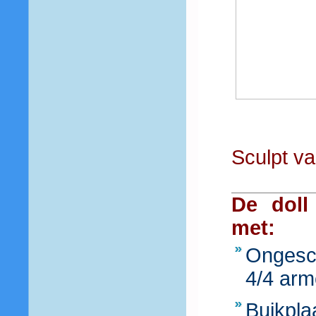
Sculpt v
De doll
met:
Ongesch
4/4 arm
Buikplaa