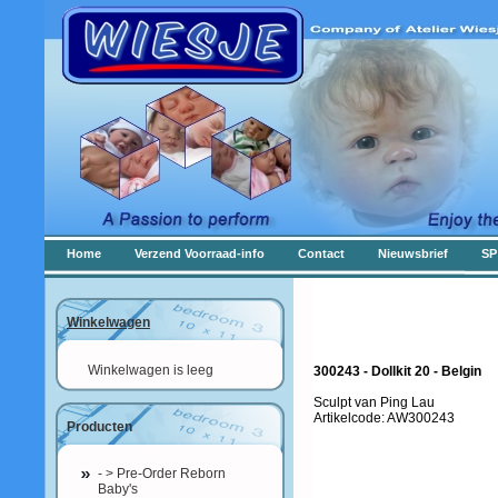
Home
Verzend Voorraad-info
Contact
Nieuwsbrief
SP
Winkelwagen
Winkelwagen is leeg
300243 - Dollkit 20 - Belgin
Sculpt van Ping Lau
Artikelcode: AW300243
Producten
- > Pre-Order Reborn
Baby's