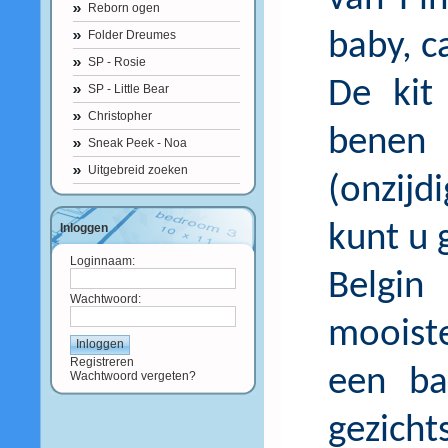
Reborn ogen
Folder Dreumes
baby, c
SP - Rosie
De kit
SP - Little Bear
Christopher
benen
Sneak Peek - Noa
Uitgebreid zoeken
(onzijd
kunt u 
Inloggen
Loginnaam:
Belgin
Wachtwoord:
mooiste
Registreren
een ba
Wachtwoord vergeten?
gezich