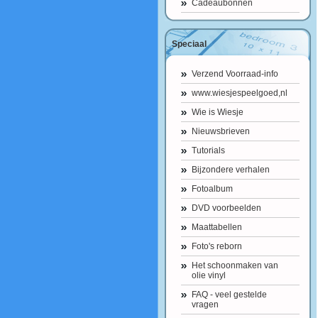
Cadeaubonnen
Speciaal
Verzend Voorraad-info
www.wiesjespeelgoed,nl
Wie is Wiesje
Nieuwsbrieven
Tutorials
Bijzondere verhalen
Fotoalbum
DVD voorbeelden
Maattabellen
Foto's reborn
Het schoonmaken van
olie vinyl
FAQ - veel gestelde
vragen