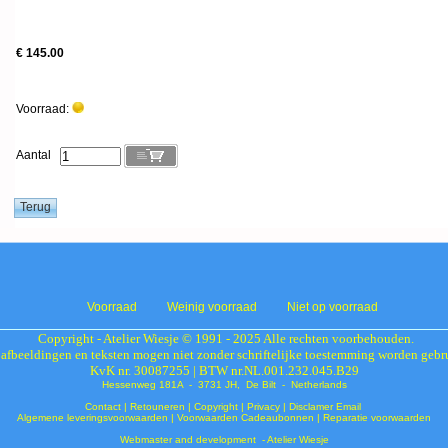
€ 145.00
Voorraad:
Aantal
Voorraad
Weinig voorraad
Niet op voorraad
Copyright - Atelier Wiesje © 1991 - 2025 Alle rechten voorbehouden.
 afbeeldingen en teksten mogen niet zonder schriftelijke toestemming worden gebr
KvK nr. 30087255 | BTW nr.NL.001.232.045.B29
Hessenweg 181A - 3731 JH, De Bilt - Netherlands
Contact
|
Retouneren
|
Copyright
|
Privacy
|
Disclamer Email
Algemene leveringsvoorwaarden
|
Voorwaarden Cadeaubonnen
|
Reparatie voorwaarden
Webmaster and development - Atelier Wiesje