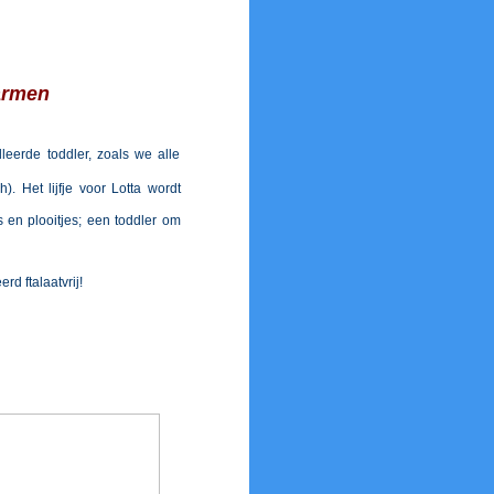
armen
leerde toddler, zoals we alle
. Het lijfje voor Lotta wordt
s en plooitjes; een toddler om
d ftalaatvrij!