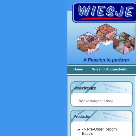
Home
Verzend Voorraad-info
Winkelwagen
Winkelwagen is leeg
Producten
- > Pre-Order Reborn
Baby's