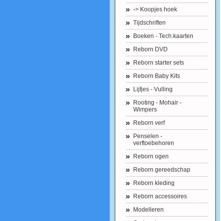
-> Koopjes hoek
Tijdschriften
Boeken - Tech.kaarten
Reborn DVD
Reborn starter sets
Reborn Baby Kits
Lijfjes - Vulling
Rooting - Mohair -
Wimpers
Reborn verf
Penselen -
verftoebehoren
Reborn ogen
Reborn gereedschap
Reborn kleding
Reborn accessoires
Modelleren