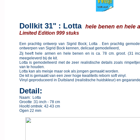
Dollkit 31" : Lotta
hele benen en hele 
Limited Edition 999 stuks
Een prachtig ontwerp van Sigrid Bock; Lotta . Een prachtig gemodel
ontwerpen van Sigrid Bock kennen, delicaat gemodelleerd,
Zij heeft hele
armen en hele benen en is ca. 78 cm. groot. (31 inch)
meegeleverd bij de kit.
Lotta is gemodelleerd met de zeer realistische details zoals rimpeltje
van te houden.
Lotta kan als meisje maar ook als jongen gemaakt worden.
De kit is gemaakt van een zeer hoge kwaliteits reborn soft vinyl.
Vinyl geproduceerd in Duitsland (realistische huidskleur) en gegarandeer
Detail:
Naam: Lotta
Grootte :31-inch - 78 cm
Hoofd omtrek: 42-43 cm
Ogen 22 mm