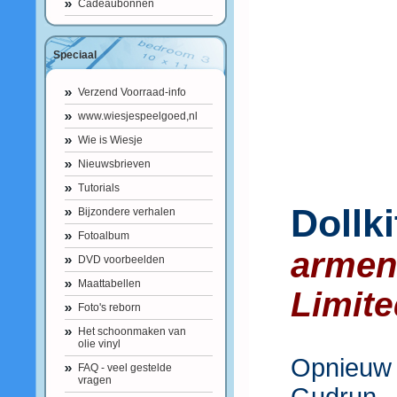
Cadeaubonnen
Speciaal
Verzend Voorraad-info
www.wiesjespeelgoed,nl
Wie is Wiesje
Nieuwsbrieven
Tutorials
Dollk
Bijzondere verhalen
Fotoalbum
armen
DVD voorbeelden
Maattabellen
Limite
Foto's reborn
Het schoonmaken van
olie vinyl
Opnieuw
FAQ - veel gestelde
vragen