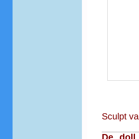
Sculpt v
De doll