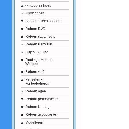
-> Koopjes hoek
Tijdschriften
Boeken - Tech.kaarten
Reborn DVD
Reborn starter sets
Reborn Baby Kits
Lijfjes - Vulling
Rooting - Mohair -
Wimpers
Reborn verf
Penselen -
verftoebehoren
Reborn ogen
Reborn gereedschap
Reborn kleding
Reborn accessoires
Modelleren