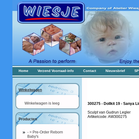
Home
Verzend Voorraad-info
Contact
Nieuwsbrief
SP
Winkelwagen
Winkelwagen is leeg
300275 - Dollkit 19 - Sanya Li
Sculpt van Gudrun Legler
Artikelcode: AW300275
Producten
- > Pre-Order Reborn
Baby's