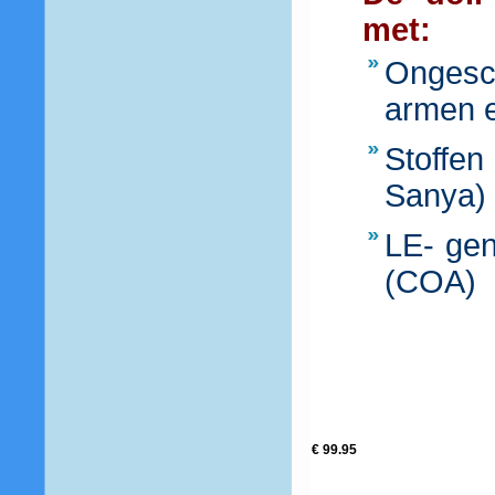
met:
Ongesch
armen e
Stoffen
Sanya)
LE- gen
(COA)
€ 99.95