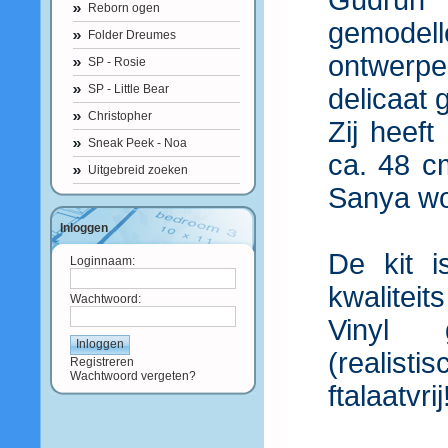
Gudrun 
Reborn ogen
gemodell
Folder Dreumes
ontwerp
SP - Rosie
SP - Little Bear
delicaat 
Christopher
Zij heef
Sneak Peek - Noa
ca. 48 cm
Uitgebreid zoeken
Sanya wor
Inloggen
De kit 
Loginnaam:
kwaliteits
Wachtwoord:
Vinyl 
(realist
Registreren
Wachtwoord vergeten?
ftalaatvrij