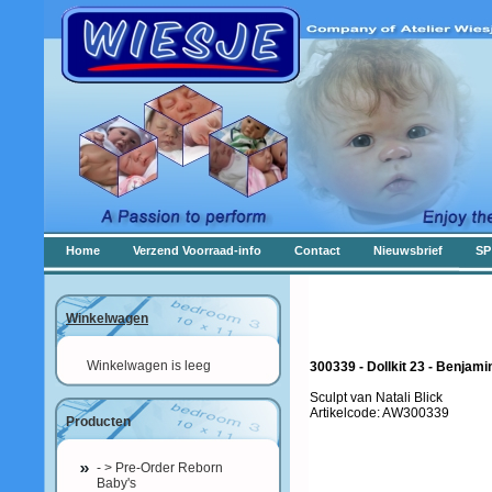
Home
Verzend Voorraad-info
Contact
Nieuwsbrief
SP
Winkelwagen
Winkelwagen is leeg
300339 - Dollkit 23 - Benjam
Sculpt van Natali Blick
Artikelcode: AW300339
Producten
- > Pre-Order Reborn
Baby's