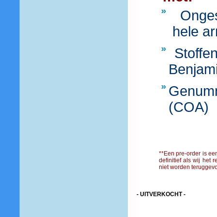
Ongesc
hele a
Stoffen
Benjamin
Genumm
(COA)
**Een pre-order is een
definitief als wij he
niet worden teruggevo
- UITVERKOCHT -