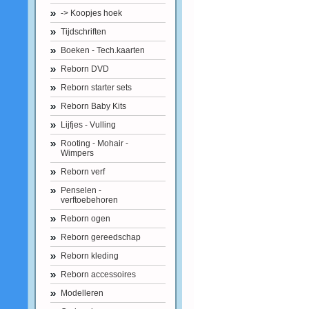
-> Koopjes hoek
Tijdschriften
Boeken - Tech.kaarten
Reborn DVD
Reborn starter sets
Reborn Baby Kits
Lijfjes - Vulling
Rooting - Mohair -
Wimpers
Reborn verf
Penselen -
verftoebehoren
Reborn ogen
Reborn gereedschap
Reborn kleding
Reborn accessoires
Modelleren