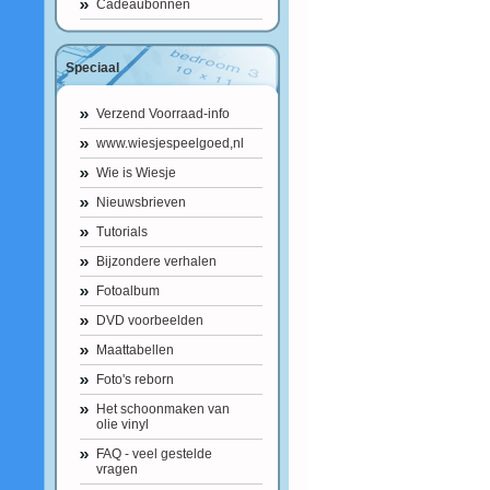
Cadeaubonnen
Speciaal
Verzend Voorraad-info
www.wiesjespeelgoed,nl
Wie is Wiesje
Nieuwsbrieven
Tutorials
Bijzondere verhalen
Fotoalbum
DVD voorbeelden
Maattabellen
Foto's reborn
Het schoonmaken van
olie vinyl
FAQ - veel gestelde
vragen