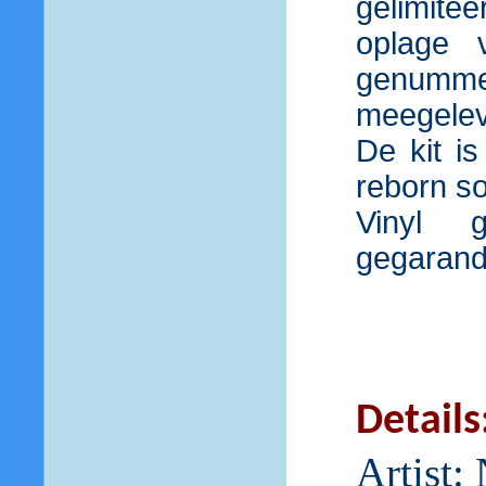
gelimite
oplage 
genummer
meegeleve
De kit i
reborn sof
Vinyl 
gegarande
Details
Artist: 