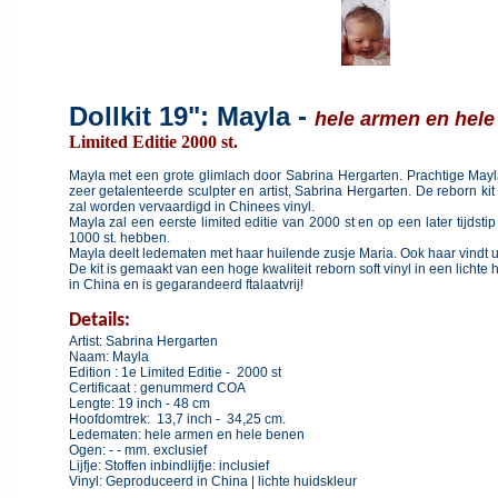
Dollkit 19": Mayla -
hele armen en hele
Limited Editie 2000 st.
Mayla met een grote glimlach door Sabrina Hergarten. Prachtige May
zeer getalenteerde sculpter en artist, Sabrina Hergarten. De reborn kit
zal worden vervaardigd in Chinees vinyl.
Mayla zal een eerste limited editie van 2000 st en op een later tijdsti
1000 st. hebben.
Mayla deelt ledematen met haar huilende zusje Maria. Ook haar vindt 
De kit is gemaakt van een hoge kwaliteit reborn soft vinyl in een lichte
in China en is gegarandeerd ftalaatvrij!
Details:
Artist: Sabrina Hergarten
Naam: Mayla
Edition : 1e Limited Editie - 2000 st
Certificaat : genummerd COA
Lengte: 19 inch - 48 cm
Hoofdomtrek: 13,7 inch - 34,25 cm.
Ledematen: hele armen en hele benen
Ogen: - - mm. exclusief
Lijfje: Stoffen inbindlijfje: inclusief
Vinyl: Geproduceerd in China | lichte huidskleur