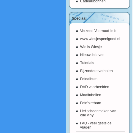
Cadeaubonnen
Speciaal
Verzend Voorraad-info
www.wiesjespeelgoed,nl
Wie is Wiesje
Nieuwsbrieven
Tutorials
Bijzondere verhalen
Fotoalbum
DVD voorbeelden
Maattabellen
Foto's reborn
Het schoonmaken van
olie vinyl
FAQ - veel gestelde
vragen