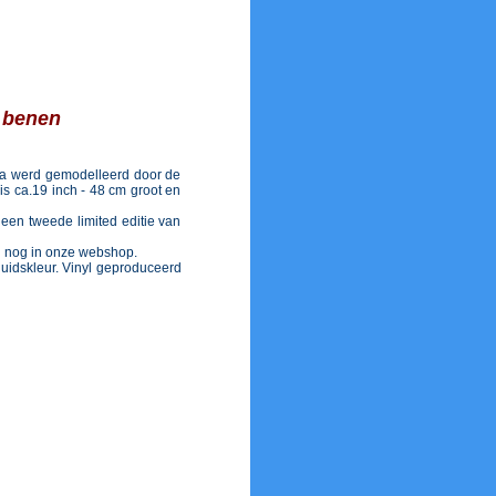
 benen
la werd gemodelleerd door de
 is ca.19 inch - 48 cm groot en
p een tweede limited editie van
u nog in onze webshop.
 huidskleur. Vinyl geproduceerd