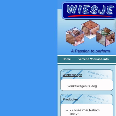
Home
Verzend Voorraad-info
Winkelwagen
Winkelwagen is leeg
Producten
- > Pre-Order Reborn
Baby's