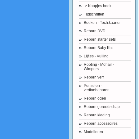
-> Koopjes hoek
Tijdschriften
Boeken - Tech.kaarten
Reborn DVD
Reborn starter sets
Reborn Baby Kits
Lijfjes - Vulling
Rooting - Mohair -
Wimpers
Reborn verf
Penselen -
verftoebehoren
Reborn ogen
Reborn gereedschap
Reborn kleding
Reborn accessoires
Modelleren