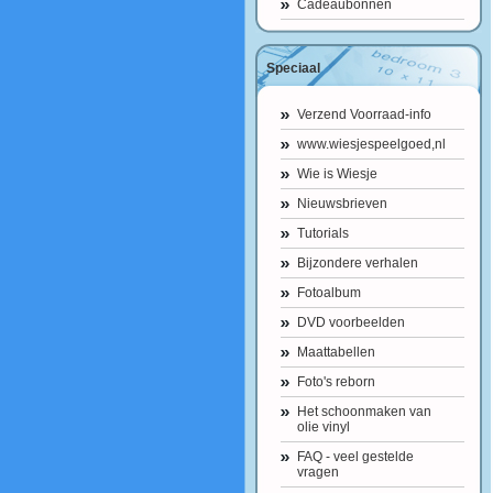
Cadeaubonnen
Speciaal
Verzend Voorraad-info
www.wiesjespeelgoed,nl
Wie is Wiesje
Nieuwsbrieven
Tutorials
Bijzondere verhalen
Fotoalbum
DVD voorbeelden
Maattabellen
Foto's reborn
Het schoonmaken van
olie vinyl
FAQ - veel gestelde
vragen