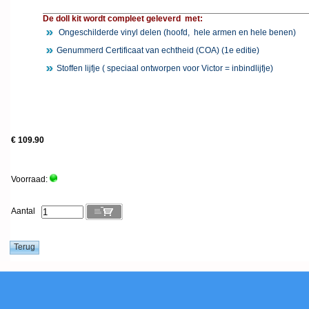
De doll kit wordt compleet geleverd met:
Ongeschilderde vinyl delen (hoofd, hele armen en hele benen)
Genummerd Certificaat van echtheid (COA) (1e editie)
Stoffen lijfje ( speciaal ontworpen voor Victor = inbindlijfje)
€ 109.90
Voorraad:
Aantal