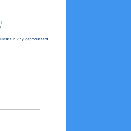
ie
d.
k
 huidskleur. Vinyl geproduceerd