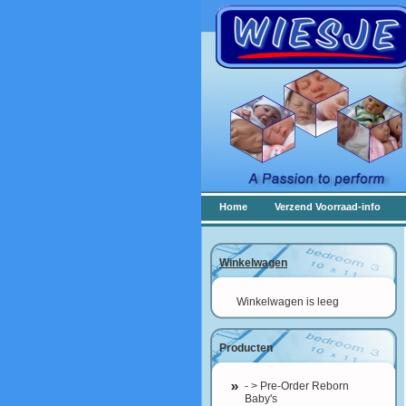
Home
Verzend Voorraad-info
Winkelwagen
Winkelwagen is leeg
Producten
- > Pre-Order Reborn
Baby's