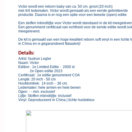
Victor wordt een reborn baby van ca. 50 cm. groot (20 inch)
met 4/4 ledematen. Victor wordt gemaakt als een eerste gelimiteerde
productie. Daarna is er nog een optie voor een tweede (open) edit
Een stoffen inbindlijfje voor Victor wordt standaard in de kit meegelever
Een genummerd certificaat van echtheid voor de eerste editie wordt oo
meegeleverd.
De kit is gemaakt van een hoge kwaliteit reborn soft vinyl in een lichte
in China en is gegarandeerd ftalaatvrij!
Details:
Artist: Gudrun Legler
Naam: Victor
Edition : 1e Limited Editie - 2000 st
2e Open editie 2023
Certificaat : 1e editie genummerd COA
Lengte: 20 inch - 50 cm
Hoofdomtrek: 14 inch - 36 cm.
Ledematen: hele armen en hele benen
Ogen: - - mm. exclusief
Lijfje: Stoffen inbindlijfje: inclusief
Vinyl: Geproduceerd in China | lichte huidskleur