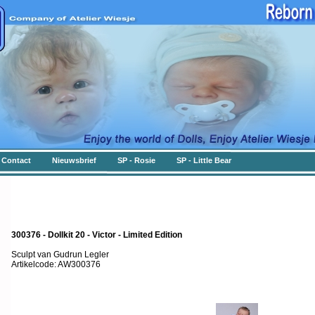
Contact
Nieuwsbrief
SP - Rosie
SP - Little Bear
300376 - Dollkit 20 - Victor - Limited Edition
Sculpt van Gudrun Legler
Artikelcode: AW300376