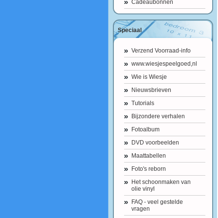
Cadeaubonnen
Speciaal
Verzend Voorraad-info
www.wiesjespeelgoed,nl
Wie is Wiesje
Nieuwsbrieven
Tutorials
Bijzondere verhalen
Fotoalbum
DVD voorbeelden
Maattabellen
Foto's reborn
Het schoonmaken van
olie vinyl
FAQ - veel gestelde
vragen