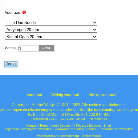
Voorraad:
Aantal
Voorraad
Weinig voorraad
Niet op voorraad
Copyright - Atelier Wiesje © 1991 - 2025 Alle rechten voorbehouden.
 afbeeldingen en teksten mogen niet zonder schriftelijke toestemming worden gebr
KvK nr. 30087255 | BTW nr.NL.001.232.045.B29
Hessenweg 181A - 3731 JH, De Bilt - Netherlands
Contact
|
Retouneren
|
Copyright
|
Privacy
|
Disclamer Email
Algemene leveringsvoorwaarden
|
Voorwaarden Cadeaubonnen
|
Reparatie voorwaarden
Webmaster and development - Atelier Wiesje