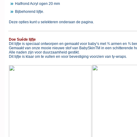
Halfrond Acryl ogen 20 mm
Bijbehorend lijfje.
Deze opties kunt u selekteren onderaan de pagina.
Doe Suéde lijfje
Dit lijfje is speciaal ontworpen en gemaakt voor baby’s met ¾ armen en ¾ b
Gemaakt van onze mooie nieuwe stof van BabySkinTM in een schitterende hu
Alle naden zijn voor duurzaamheid gestikt.
Dit lijfje is klaar om te vullen en voor bevestiging voorzien van ty-wraps.