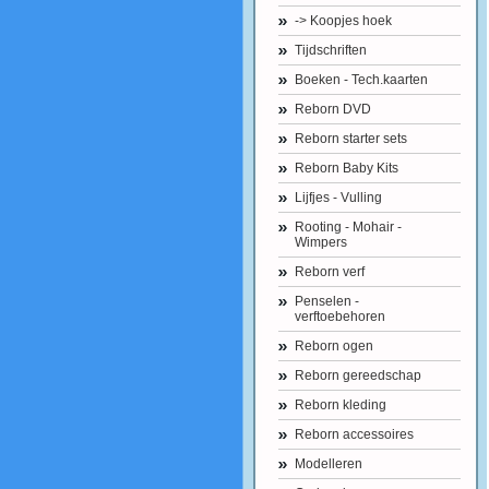
-> Koopjes hoek
Tijdschriften
Boeken - Tech.kaarten
Reborn DVD
Reborn starter sets
Reborn Baby Kits
Lijfjes - Vulling
Rooting - Mohair -
Wimpers
Reborn verf
Penselen -
verftoebehoren
Reborn ogen
Reborn gereedschap
Reborn kleding
Reborn accessoires
Modelleren