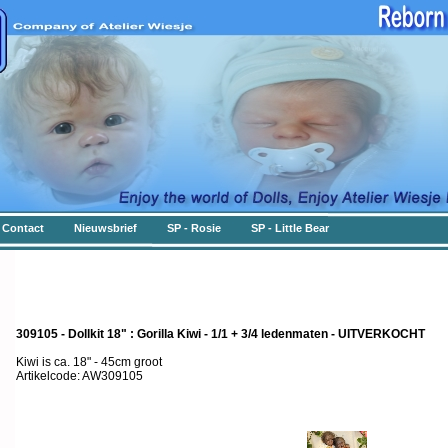
Contact
Nieuwsbrief
SP - Rosie
SP - Little Bear
309105 - Dollkit 18" : Gorilla Kiwi - 1/1 + 3/4 ledenmaten - UITVERKOCHT
Kiwi is ca. 18" - 45cm groot
Artikelcode: AW309105