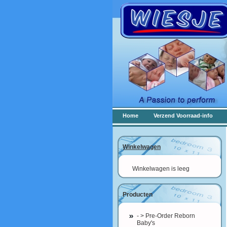
Home
Verzend Voorraad-info
Winkelwagen
Winkelwagen is leeg
Producten
- > Pre-Order Reborn
Baby's