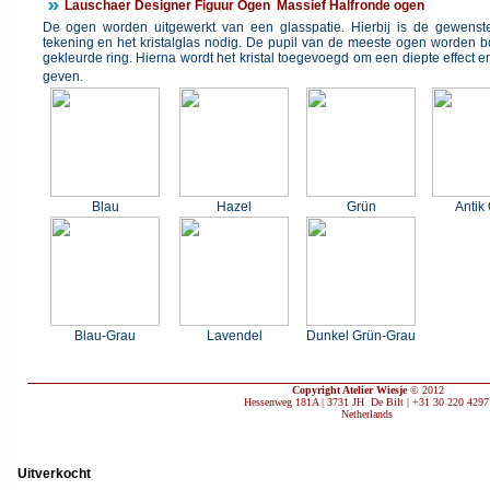
Lauschaer Designer Figuur Ogen Massief Halfronde ogen
De ogen worden uitgewerkt van een glasspatie. Hierbij is de gewenste 
tekening en het kristalglas nodig. De pupil van de meeste ogen worden 
gekleurde ring. Hierna wordt het kristal toegevoegd om een diepte effect e
geven.
Blau
Hazel
Grün
Antik
Blau-Grau
Lavendel
Dunkel Grün-Grau
Copyright Atelier Wiesje
© 2012
Hessenweg 181A | 3731 JH De Bilt | +31 30 220 429
Netherlands
Uitverkocht