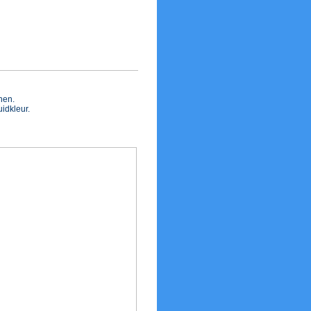
enen.
idkleur.