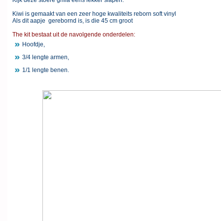
Kijk deze stoere grilla eens lekker slapen.
Kiwi is gemaakt van een zeer hoge kwaliteits reborn soft vinyl
Als dit aapje gerebornd is, is die 45 cm groot
The kit bestaat uit de navolgende onderdelen:
Hoofdje,
3/4 lengte armen,
1/1 lengte benen.