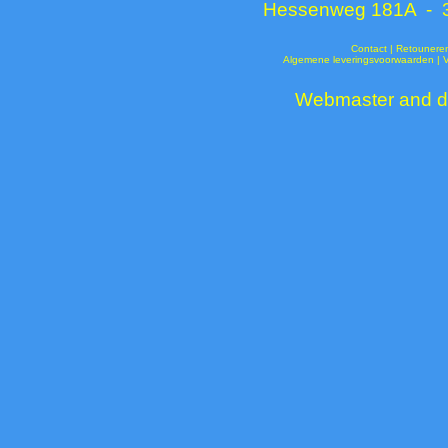
Hessenweg 181A - 37
Contact
|
Retounere
Algemene leveringsvoorwaarden
|
Webmaster and de