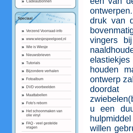
één van d
Cadeaubonnen
ontwerpen.
druk van 
Speciaal
bovenmati
Verzend Voorraad-info
vingers b
www.wiesjespeelgoed,nl
Wie is Wiesje
naaldhou
Nieuwsbrieven
elastiekje
Tutorials
houden ma
Bijzondere verhalen
ontwerp za
Fotoalbum
doorda
DVD voorbeelden
Maattabellen
zwiebelen(b
Foto's reborn
u een duu
Het schoonmaken van
olie vinyl
hulpmidde
FAQ - veel gestelde
willen geb
vragen