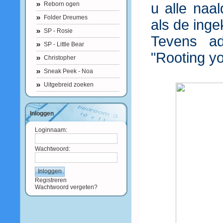
Reborn ogen
u alle naa
Folder Dreumes
als de inge
SP - Rosie
Tevens ad
SP - Little Bear
"Rooting yo
Christopher
Sneak Peek - Noa
Uitgebreid zoeken
Inloggen
Loginnaam:
Wachtwoord:
Registreren
Wachtwoord vergeten?