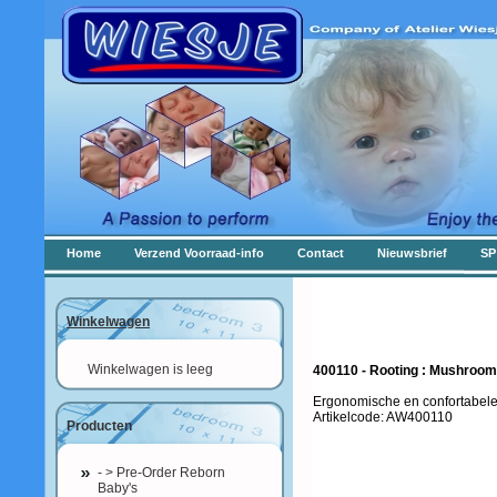
Home
Verzend Voorraad-info
Contact
Nieuwsbrief
SP
Winkelwagen
Winkelwagen is leeg
400110 - Rooting : Mushroom 
Ergonomische en confortabele
Artikelcode: AW400110
Producten
- > Pre-Order Reborn
Baby's