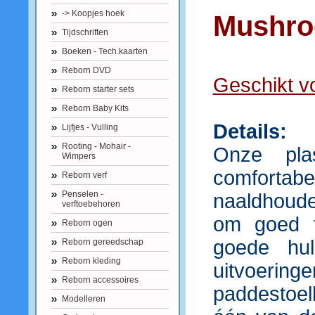
-> Koopjes hoek
Mushro
Tijdschriften
Boeken - Tech.kaarten
Reborn DVD
Geschikt vo
Reborn starter sets
Reborn Baby Kits
Details:
Lijfjes - Vulling
Rooting - Mohair -
Onze pla
Wimpers
comfort
Reborn verf
Penselen -
naaldhoude
verftoebehoren
om goed t
Reborn ogen
goede hul
Reborn gereedschap
Reborn kleding
uitvoerin
Reborn accessoires
paddestoe
Modelleren