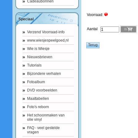
Cadeaubonnen
Voorraad:
Speciaal
Aantal
Verzend Voorraad-info
www.wiesjespeelgoed,nl
Wie is Wiesje
Nieuwsbrieven
Tutorials
Bijzondere verhalen
Fotoalbum
DVD voorbeelden
Maattabellen
Foto's reborn
Het schoonmaken van
olie vinyl
FAQ - veel gestelde
vragen