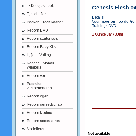
-> Koopjes hoek
Genesis Flesh 04
Tijdschriften
Details:
Voor meer en hoe de Gene
Boeken - Tech.kaarten
Trainings DVD
Reborn DVD
1 Ounce Jar / 30ml
Reborn starter sets
Reborn Baby Kits
Lijfjes - Vulling
Rooting - Mohair -
Wimpers
Reborn verf
Penselen -
verftoebehoren
Reborn ogen
Reborn gereedschap
Reborn kleding
Reborn accessoires
Modelleren
- Not available