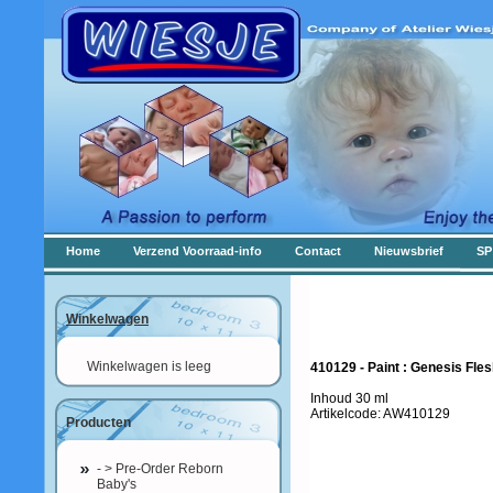
Home
Verzend Voorraad-info
Contact
Nieuwsbrief
SP
Winkelwagen
Winkelwagen is leeg
410129 - Paint : Genesis Fles
Inhoud 30 ml
Artikelcode: AW410129
Producten
- > Pre-Order Reborn
Baby's