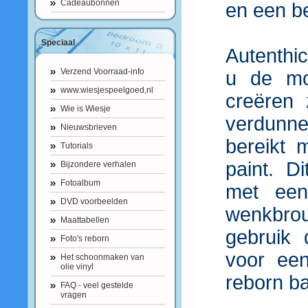
Cadeaubonnen
en een be
Speciaal
Autenthi
Verzend Voorraad-info
u de mo
www.wiesjespeelgoed,nl
creëren 
Wie is Wiesje
verdunne
Nieuwsbrieven
bereikt 
Tutorials
paint. Di
Bijzondere verhalen
Fotoalbum
met een 
DVD voorbeelden
wenkbrou
Maattabellen
gebruik
Foto's reborn
voor een
Het schoonmaken van
olie vinyl
reborn b
FAQ - veel gestelde
vragen