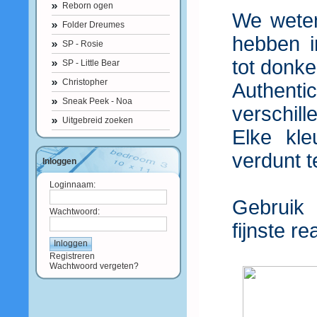
Reborn ogen
We weten
Folder Dreumes
hebben i
SP - Rosie
tot donke
SP - Little Bear
Christopher
Authen
Sneak Peek - Noa
verschill
Uitgebreid zoeken
Elke kle
verdunt 
Inloggen
Loginnaam:
Gebruik
Wachtwoord:
fijnste r
Registreren
Wachtwoord vergeten?