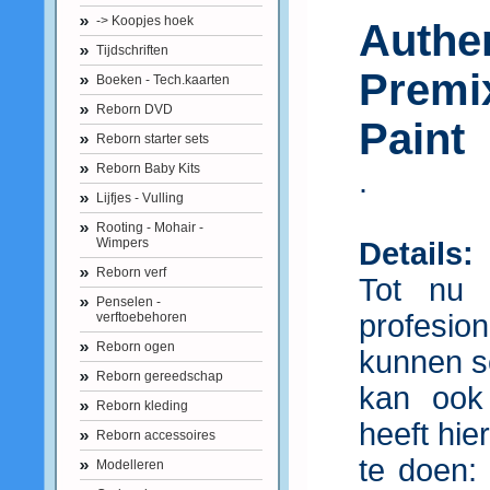
-> Koopjes hoek
Authe
Tijdschriften
Prem
Boeken - Tech.kaarten
Reborn DVD
Paint
Reborn starter sets
Reborn Baby Kits
.
Lijfjes - Vulling
Rooting - Mohair -
Wimpers
Details:
Reborn verf
Tot nu 
Penselen -
profesi
verftoebehoren
Reborn ogen
kunnen s
Reborn gereedschap
kan ook
Reborn kleding
heeft hie
Reborn accessoires
te doen: 
Modelleren