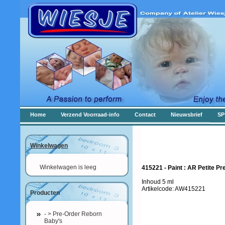
Home
Verzend Voorraad-info
Contact
Nieuwsbrief
SP
Winkelwagen
Winkelwagen is leeg
415221 - Paint : AR Petite P
Inhoud 5 ml
Artikelcode: AW415221
Producten
- > Pre-Order Reborn
Baby's