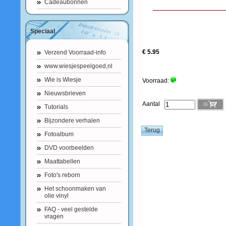
Cadeaubonnen
Speciaal
€ 5.95
Verzend Voorraad-info
www.wiesjespeelgoed,nl
Wie is Wiesje
Voorraad:
Nieuwsbrieven
Aantal
Tutorials
Bijzondere verhalen
Fotoalbum
DVD voorbeelden
Maattabellen
Foto's reborn
Het schoonmaken van
olie vinyl
FAQ - veel gestelde
vragen