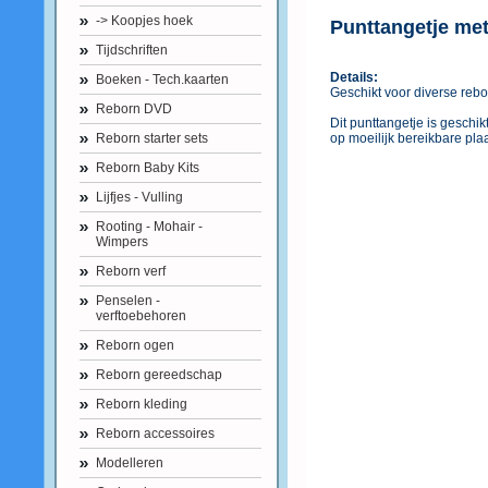
-> Koopjes hoek
Punttangetje met
Tijdschriften
Details:
Boeken - Tech.kaarten
Geschikt voor diverse re
Reborn DVD
Dit punttangetje is geschi
Reborn starter sets
op moeilijk bereikbare pla
Reborn Baby Kits
Lijfjes - Vulling
Rooting - Mohair -
Wimpers
Reborn verf
Penselen -
verftoebehoren
Reborn ogen
Reborn gereedschap
Reborn kleding
Reborn accessoires
Modelleren