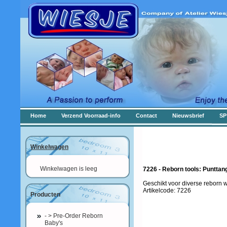
Home
Verzend Voorraad-info
Contact
Nieuwsbrief
SP
Winkelwagen
Winkelwagen is leeg
7226 - Reborn tools: Punttan
Geschikt voor diverse reborn
Artikelcode: 7226
Producten
- > Pre-Order Reborn
Baby's