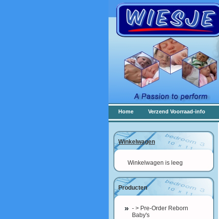
Home
Verzend Voorraad-info
Winkelwagen
Winkelwagen is leeg
Producten
- > Pre-Order Reborn
Baby's