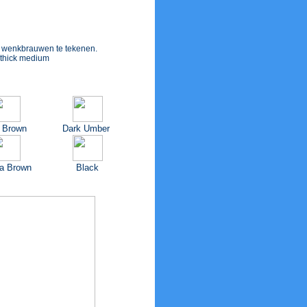
he wenkbrauwen te tekenen.
 thick medium
k Brown
Dark Umber
na Brown
Black