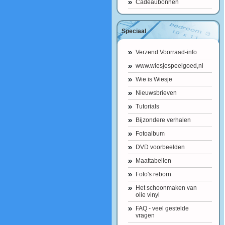
Cadeaubonnen
Speciaal
Verzend Voorraad-info
www.wiesjespeelgoed,nl
Wie is Wiesje
Nieuwsbrieven
Tutorials
Bijzondere verhalen
Fotoalbum
DVD voorbeelden
Maattabellen
Foto's reborn
Het schoonmaken van
olie vinyl
FAQ - veel gestelde
vragen