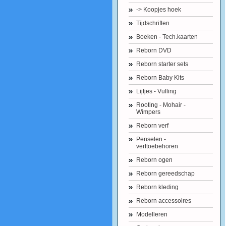
-> Koopjes hoek
Tijdschriften
Boeken - Tech.kaarten
Reborn DVD
Reborn starter sets
Reborn Baby Kits
Lijfjes - Vulling
Rooting - Mohair -
Wimpers
Reborn verf
Penselen -
verftoebehoren
Reborn ogen
Reborn gereedschap
Reborn kleding
Reborn accessoires
Modelleren