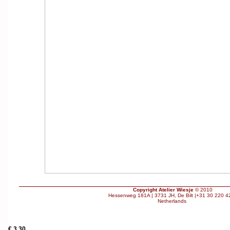
Copyright Atelier Wiesje
© 2010
Hessenweg 181A | 3731 JH, De Bilt |+31 30 220 4
Netherlands
€ 3.30