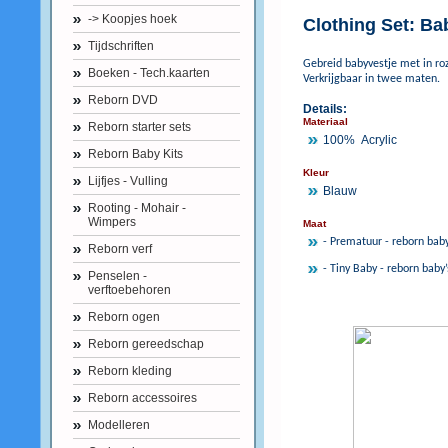
-> Koopjes hoek
Clothing Set: Ba
Tijdschriften
Gebreid babyvestje met in roz
Boeken - Tech.kaarten
Verkrijgbaar in twee maten.
Reborn DVD
Details:
Materiaal
Reborn starter sets
100% Acrylic
Reborn Baby Kits
Kleur
Lijfjes - Vulling
Blauw
Rooting - Mohair -
Wimpers
Maat
- Prematuur - reborn baby
Reborn verf
- Tiny Baby - reborn baby’
Penselen -
verftoebehoren
Reborn ogen
Reborn gereedschap
Reborn kleding
Reborn accessoires
Modelleren