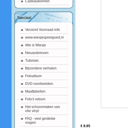
Cadeaubonnen
Speciaal
Verzend Voorraad-info
www.wiesjespeelgoed,nl
Wie is Wiesje
Nieuwsbrieven
Tutorials
Bijzondere verhalen
Fotoalbum
DVD voorbeelden
Maattabellen
Foto's reborn
Het schoonmaken van
olie vinyl
FAQ - veel gestelde
vragen
€ 8.95