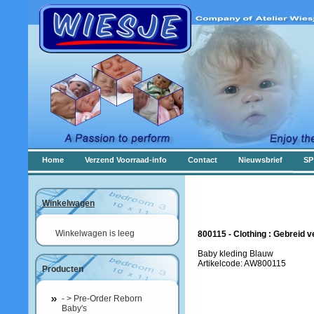
Home
Verzend Voorraad-info
Contact
Nieuwsbrief
SP
Winkelwagen
Winkelwagen is leeg
800115 - Clothing : Gebreid ve
Baby kleding Blauw
Artikelcode: AW800115
Producten
- > Pre-Order Reborn
Baby's