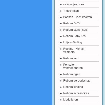
-> Koopjes hoek
Tijdschriften
Boeken - Tech.kaarten
Reborn DVD
Reborn starter sets
Reborn Baby Kits
Lijfjes - Vulling
Rooting - Mohair -
Wimpers
Reborn verf
Penselen -
verftoebehoren
Reborn ogen
Reborn gereedschap
Reborn kleding
Reborn accessoires
Modelleren