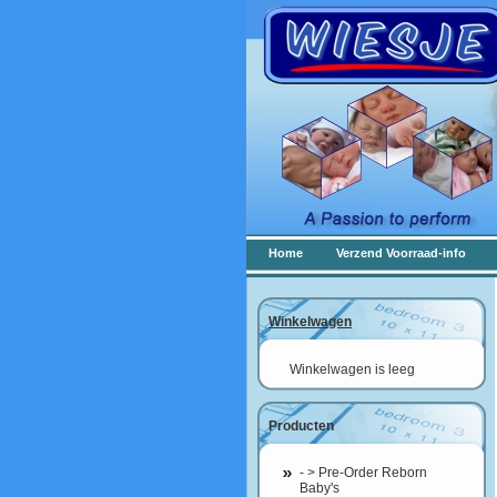
Home
Verzend Voorraad-info
Winkelwagen
Winkelwagen is leeg
Producten
- > Pre-Order Reborn
Baby's