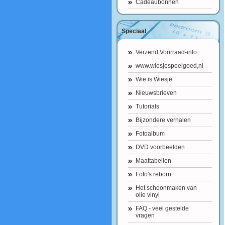
Cadeaubonnen
Speciaal
Verzend Voorraad-info
www.wiesjespeelgoed,nl
Wie is Wiesje
Nieuwsbrieven
Tutorials
Bijzondere verhalen
Fotoalbum
DVD voorbeelden
Maattabellen
Foto's reborn
Het schoonmaken van
olie vinyl
FAQ - veel gestelde
vragen