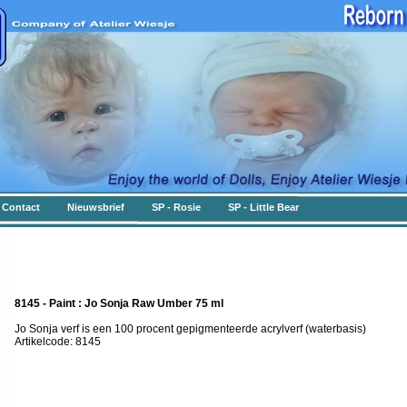
Contact
Nieuwsbrief
SP - Rosie
SP - Little Bear
8145 - Paint : Jo Sonja Raw Umber 75 ml
Jo Sonja verf is een 100 procent gepigmenteerde acrylverf (waterbasis)
Artikelcode: 8145