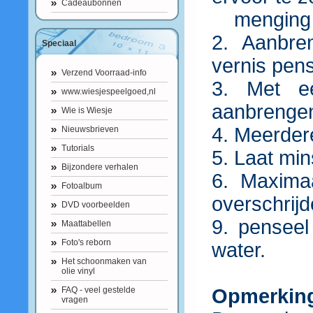
Cadeaubonnen
menging v
2. Aanbre
Speciaal
vernis pen
Verzend Voorraad-info
3. Met ee
www.wiesjespeelgoed,nl
aanbrenge
Wie is Wiesje
4. Meerdere
Nieuwsbrieven
Tutorials
5. Laat mi
Bijzondere verhalen
6. Maxima
Fotoalbum
overschrij
DVD voorbeelden
9. pensee
Maattabellen
Foto's reborn
water.
Het schoonmaken van
olie vinyl
FAQ - veel gestelde
Opmerkin
vragen