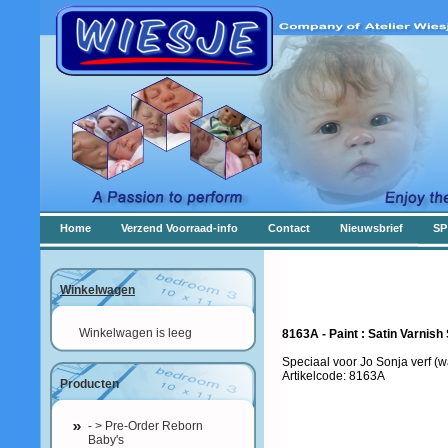
Home
Verzend Voorraad-info
Contact
Nieuwsbrief
SP
Winkelwagen
Winkelwagen is leeg
8163A - Paint : Satin Varnish
Speciaal voor Jo Sonja verf (w
Artikelcode: 8163A
Producten
- > Pre-Order Reborn
Baby's