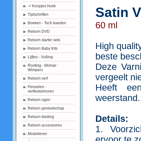
-> Koopjes hoek
Satin V
Tijdschriften
60 ml
Boeken - Tech.kaarten
Reborn DVD
Reborn starter sets
High qualit
Reborn Baby Kits
beste besc
Lijfjes - Vulling
Deze Varni
Rooting - Mohair -
Wimpers
vergeelt ni
Reborn verf
Heeft een
Penselen -
verftoebehoren
weerstand.
Reborn ogen
Reborn gereedschap
Details:
Reborn kleding
Reborn accessoires
1. Voorzi
Modelleren
ervoor te z