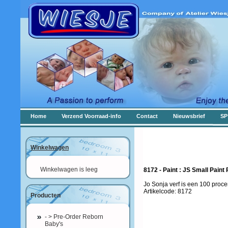
Home
Verzend Voorraad-info
Contact
Nieuwsbrief
SP
Winkelwagen
Winkelwagen is leeg
8172 - Paint : JS Small Paint
Jo Sonja verf is een 100 proce
Artikelcode: 8172
Producten
- > Pre-Order Reborn
Baby's