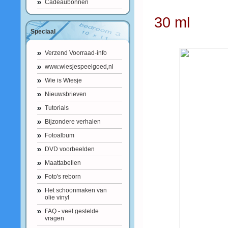
Cadeaubonnen
30 ml
Speciaal
Verzend Voorraad-info
www.wiesjespeelgoed,nl
Wie is Wiesje
Nieuwsbrieven
Tutorials
Bijzondere verhalen
Fotoalbum
DVD voorbeelden
Maattabellen
Foto's reborn
Het schoonmaken van
olie vinyl
FAQ - veel gestelde
vragen