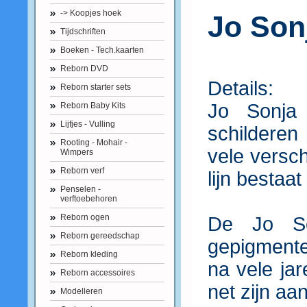
-> Koopjes hoek
Jo Son
Tijdschriften
Boeken - Tech.kaarten
Reborn DVD
Details:
Reborn starter sets
Jo Sonja 
Reborn Baby Kits
Lijfjes - Vulling
schilderen
Rooting - Mohair -
vele versc
Wimpers
Reborn verf
lijn bestaat
Penselen -
verftoebehoren
Reborn ogen
De Jo So
Reborn gereedschap
gepigmente
Reborn kleding
na vele jar
Reborn accessoires
net zijn aa
Modelleren