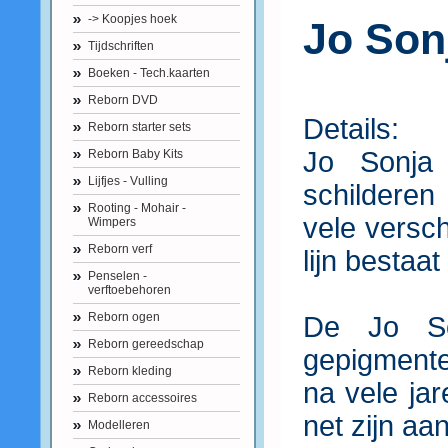
-> Koopjes hoek
Jo Son
Tijdschriften
Boeken - Tech.kaarten
Reborn DVD
Details:
Reborn starter sets
Jo Sonja 
Reborn Baby Kits
Lijfjes - Vulling
schilderen
Rooting - Mohair -
vele versc
Wimpers
Reborn verf
lijn bestaat
Penselen -
verftoebehoren
Reborn ogen
De Jo So
Reborn gereedschap
gepigmente
Reborn kleding
na vele jar
Reborn accessoires
net zijn aa
Modelleren