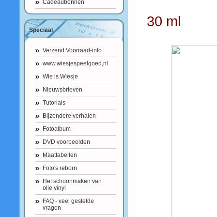
Cadeaubonnen
30 ml
Speciaal
Verzend Voorraad-info
www.wiesjespeelgoed,nl
Wie is Wiesje
Nieuwsbrieven
Tutorials
Bijzondere verhalen
Fotoalbum
DVD voorbeelden
Maattabellen
Foto's reborn
Het schoonmaken van
olie vinyl
FAQ - veel gestelde
vragen