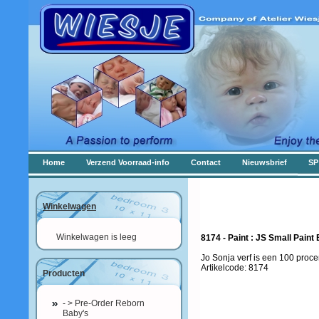
Home
Verzend Voorraad-info
Contact
Nieuwsbrief
SP
Winkelwagen
Winkelwagen is leeg
8174 - Paint : JS Small Pain
Jo Sonja verf is een 100 proce
Artikelcode: 8174
Producten
- > Pre-Order Reborn
Baby's