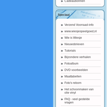
Cadeaubonnen
Speciaal
Verzend Voorraad-info
www.wiesjespeelgoed,nl
Wie is Wiesje
Nieuwsbrieven
Tutorials
Bijzondere verhalen
Fotoalbum
DVD voorbeelden
Maattabellen
Foto's reborn
Het schoonmaken van
olie vinyl
FAQ - veel gestelde
vragen