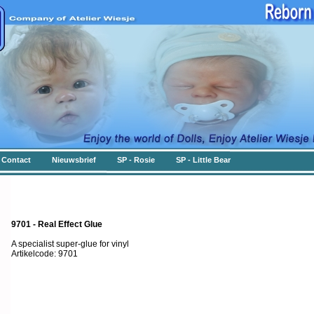
Contact
Nieuwsbrief
SP - Rosie
SP - Little Bear
9701 - Real Effect Glue
A specialist super-glue for vinyl
Artikelcode: 9701