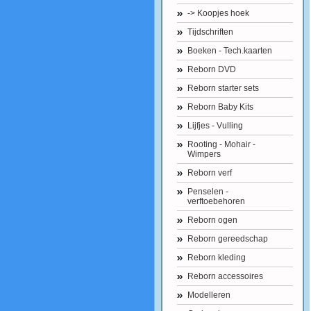
-> Koopjes hoek
Tijdschriften
Boeken - Tech.kaarten
Reborn DVD
Reborn starter sets
Reborn Baby Kits
Lijfjes - Vulling
Rooting - Mohair -
Wimpers
Reborn verf
Penselen -
verftoebehoren
Reborn ogen
Reborn gereedschap
Reborn kleding
Reborn accessoires
Modelleren