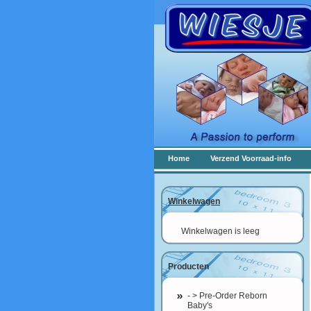
Home
Verzend Voorraad-info
Winkelwagen
Winkelwagen is leeg
Producten
- > Pre-Order Reborn
Baby's