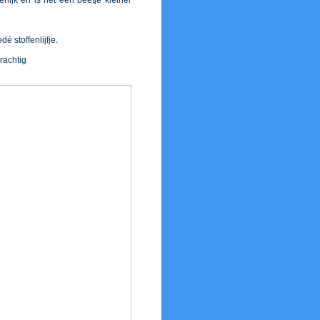
rlijk en is net een beetje kleiner
 stoffenlijfje.
rachtig