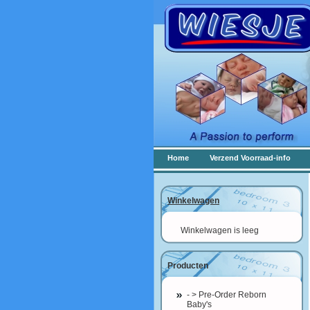
Home
Verzend Voorraad-info
Winkelwagen
Winkelwagen is leeg
Producten
- > Pre-Order Reborn
Baby's