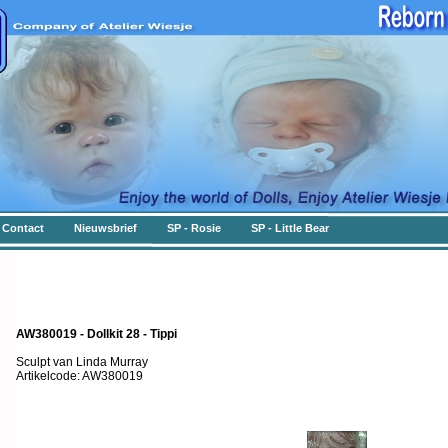
Contact
Nieuwsbrief
SP - Rosie
SP - Little Bear
AW380019 - Dollkit 28 - Tippi
Sculpt van Linda Murray
Artikelcode: AW380019