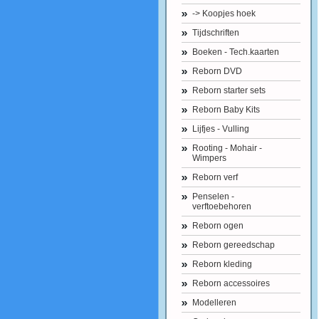
-> Koopjes hoek
Tijdschriften
Boeken - Tech.kaarten
Reborn DVD
Reborn starter sets
Reborn Baby Kits
Lijfjes - Vulling
Rooting - Mohair -
Wimpers
Reborn verf
Penselen -
verftoebehoren
Reborn ogen
Reborn gereedschap
Reborn kleding
Reborn accessoires
Modelleren