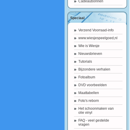
Cadeaubonnen
Speciaal
Verzend Voorraad-info
www.wiesjespeelgoed,nl
Wie is Wiesje
Nieuwsbrieven
Tutorials
Bijzondere verhalen
Fotoalbum
DVD voorbeelden
Maattabellen
Foto's reborn
Het schoonmaken van
olie vinyl
FAQ - veel gestelde
vragen