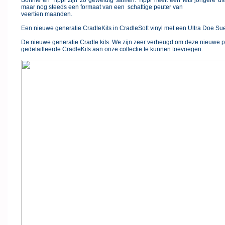
Bonnie en Tippi zijn zo geweldig samen. Tippi heeft een iets jongere uite
maar nog steeds een formaat van een schattige peuter van
veertien maanden.
Een nieuwe generatie CradleKits in CradleSoft vinyl met een Ultra Doe Suedé
De nieuwe generatie Cradle kits. We zijn zeer verheugd om deze nieuwe p
gedetailleerde CradleKits aan onze collectie te kunnen toevoegen.