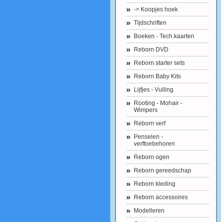
-> Koopjes hoek
Tijdschriften
Boeken - Tech.kaarten
Reborn DVD
Reborn starter sets
Reborn Baby Kits
Lijfjes - Vulling
Rooting - Mohair -
Wimpers
Reborn verf
Penselen -
verftoebehoren
Reborn ogen
Reborn gereedschap
Reborn kleding
Reborn accessoires
Modelleren