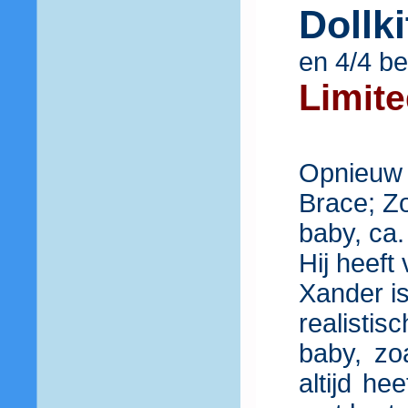
Dollk
en 4/4 b
Lim
it
Opnieuw 
Brace; Z
baby, ca.
Hij heeft
Xander i
realisti
baby, zoa
altijd h