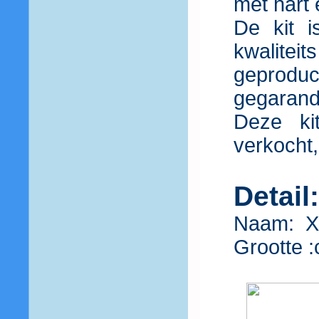
met hart 
De kit 
kwalite
geproduc
gegarande
Deze ki
verkocht,
Detail
Naam: X
Grootte :