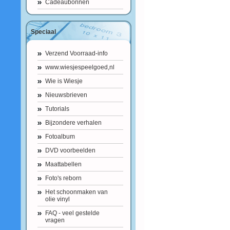
Cadeaubonnen
Speciaal
Verzend Voorraad-info
www.wiesjespeelgoed,nl
Wie is Wiesje
Nieuwsbrieven
Tutorials
Bijzondere verhalen
Fotoalbum
DVD voorbeelden
Maattabellen
Foto's reborn
Het schoonmaken van
olie vinyl
FAQ - veel gestelde
vragen