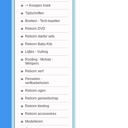
-> Koopjes hoek
Tijdschriften
Boeken - Tech.kaarten
Reborn DVD
Reborn starter sets
Reborn Baby Kits
Lijfjes - Vulling
Rooting - Mohair -
Wimpers
Reborn verf
Penselen -
verftoebehoren
Reborn ogen
Reborn gereedschap
Reborn kleding
Reborn accessoires
Modelleren