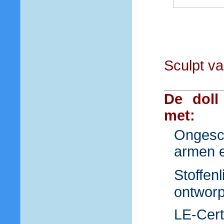
Sculpt v
De doll
met:
Ongesch
armen e
Stoffenl
ontwor
LE-Cert