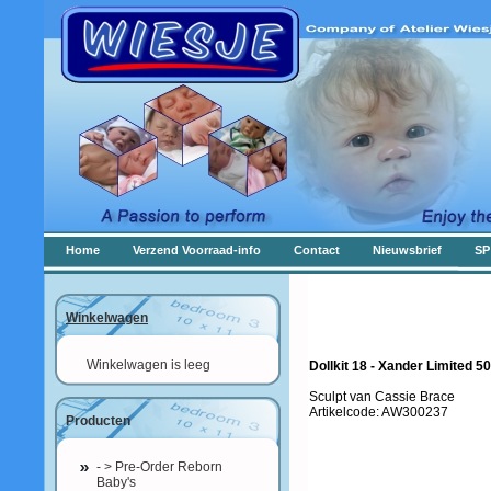
Home
Verzend Voorraad-info
Contact
Nieuwsbrief
SP
Winkelwagen
Winkelwagen is leeg
Dollkit 18 - Xander Limited
Sculpt van Cassie Brace
Artikelcode: AW300237
Producten
- > Pre-Order Reborn
Baby's