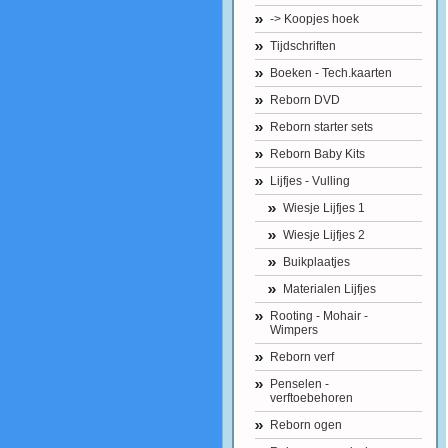
-> Koopjes hoek
Tijdschriften
Boeken - Tech.kaarten
Reborn DVD
Reborn starter sets
Reborn Baby Kits
Lijfjes - Vulling
Wiesje Lijfjes 1
Wiesje Lijfjes 2
Buikplaatjes
Materialen Lijfjes
Rooting - Mohair -
Wimpers
Reborn verf
Penselen -
verftoebehoren
Reborn ogen