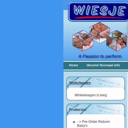
Home
Verzend Voorraad-info
Winkelwagen
Winkelwagen is leeg
Producten
- > Pre-Order Reborn
Baby's