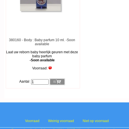
380160 - Body : Baby parfum 10 ml. -Soon
available
Laat uw reborn baby heerlijk geuren met deze
baby parfum
-Soon available
Voorraad:
Aantal
Voorraad
Weinig voorraad
Niet op voorraad