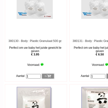
380130 - Body : Plastic Granulaat 500 gr.
380131 - Body : Plastic Gr
Perfect om uw baby het juiste gewicht te
Perfect om uw baby het jui
geven
geven
€ 3.95
€ 6.50
Voorraad:
Voorraad:
Aantal
Aantal