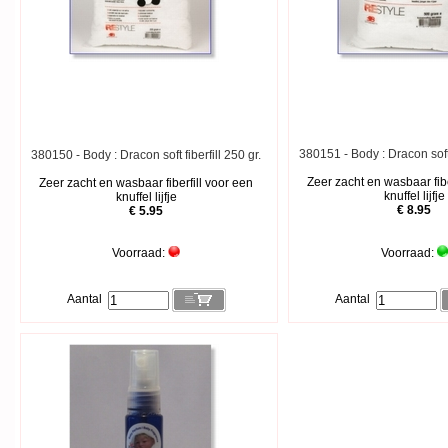
380151 - Body : Dracon soft f
380150 - Body : Dracon soft fiberfill 250 gr.
Zeer zacht en wasbaar fibe
Zeer zacht en wasbaar fiberfill voor een
knuffel lijfje
knuffel lijfje
€ 8.95
€ 5.95
Voorraad:
Voorraad:
Aantal
Aantal