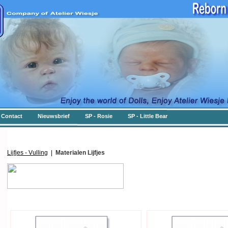
Contact
Nieuwsbrief
SP - Rosie
SP - Little Bear
Lijfjes - Vulling
|
Materialen Lijfjes