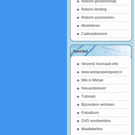
Reborn gereedschap
Reborn kleding
Reborn accessoires
Modelleren
Cadeaubonnen
Speciaal
Verzend Voorraad-info
www.wiesjespeelgoed,nl
Wie is Wiesje
Nieuwsbrieven
Tutorials
Bijzondere verhalen
Fotoalbum
DVD voorbeelden
Maattabellen