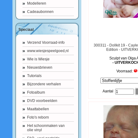
Modelleren
Cadeaubonnen
Speciaal
Verzend Voorraad-info
300311 - Dollkit 19 - Cayl
Edition - UITVER
www.wiesjespeelgoed,nl
Sculpt van Olga 
Wie is Wiesje
- UITVERKOC
Nieuwsbrieven
Voorraad:
Tutorials
Bijzondere verhalen
Aantal
Fotoalbum
DVD voorbeelden
Maattabellen
Foto's reborn
Het schoonmaken van
olie vinyl