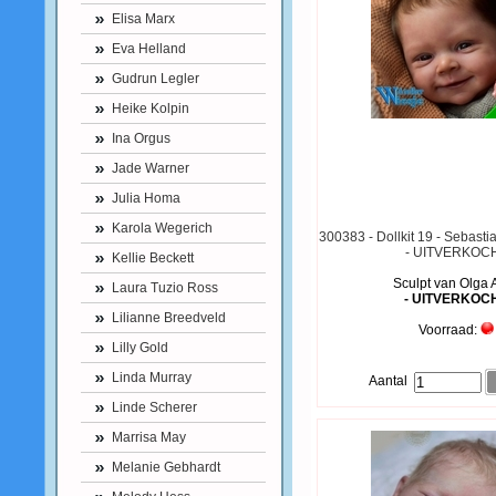
Elisa Marx
Eva Helland
Gudrun Legler
Heike Kolpin
Ina Orgus
Jade Warner
Julia Homa
Karola Wegerich
300383 - Dollkit 19 - Sebasti
- UITVERKOC
Kellie Beckett
Sculpt van Olga 
Laura Tuzio Ross
- UITVERKOC
Lilianne Breedveld
Voorraad:
Lilly Gold
Linda Murray
Aantal
Linde Scherer
Marrisa May
Melanie Gebhardt