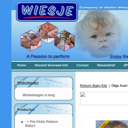
Home
Verzend Voorraad-info
Contact
Nieuwsbrief
SP
Winkelwagen
Reborn Baby Kits
|
Olga Auer
Winkelwagen is leeg
Producten
- > Pre-Order Reborn
Baby's