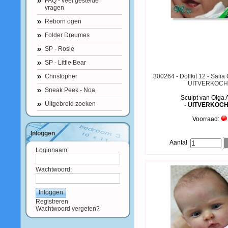
FAQ - veel gestelde
vragen
Reborn ogen
Folder Dreumes
SP - Rosie
SP - Little Bear
Christopher
300264 - Dollkit 12 - Salia
UITVERKOCH
Sneak Peek - Noa
Sculpt van Olga 
Uitgebreid zoeken
- UITVERKOCH
Voorraad:
Inloggen
Aantal
Loginnaam:
Wachtwoord:
Registreren
Wachtwoord vergeten?