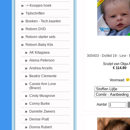
-> Koopjes hoek
Tijdschriften
Boeken - Tech.kaarten
Reborn DVD
Reborn starter sets
Reborn Baby Kits
AK Kitagawa
300403 - Dollkit 19 - Levi -
Aleina Peterson
Sculpt van Olga 
€ 114.90
Andrea Arcello
Beatriz Clemente
Voorraad:
Cassie Ann Love
(Brace)
Cindy Musgrove
Conny Burke
Aantal
Danielle Zweers
Denise Pratt
Donna Rubert