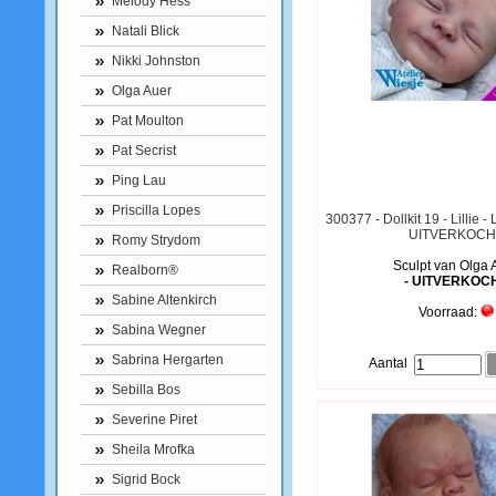
Melody Hess
Natali Blick
Nikki Johnston
Olga Auer
Pat Moulton
Pat Secrist
Ping Lau
Priscilla Lopes
300377 - Dollkit 19 - Lillie - 
UITVERKOCH
Romy Strydom
Sculpt van Olga 
Realborn®
- UITVERKOC
Sabine Altenkirch
Voorraad:
Sabina Wegner
Sabrina Hergarten
Aantal
Sebilla Bos
Severine Piret
Sheila Mrofka
Sigrid Bock