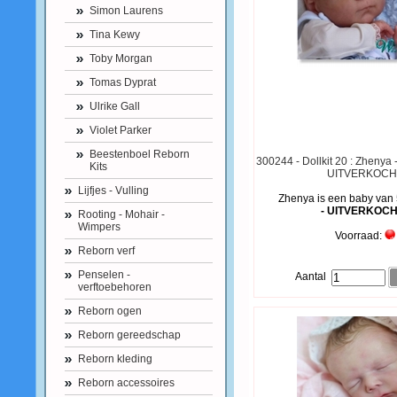
Simon Laurens
Tina Kewy
Toby Morgan
Tomas Dyprat
Ulrike Gall
Violet Parker
Beestenboel Reborn
300244 - Dollkit 20 : Zhenya 
Kits
UITVERKOCH
Lijfjes - Vulling
Zhenya is een baby van 
- UITVERKOCH
Rooting - Mohair -
Wimpers
Voorraad:
Reborn verf
Penselen -
Aantal
verftoebehoren
Reborn ogen
Reborn gereedschap
Reborn kleding
Reborn accessoires