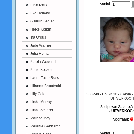
Aantal
Elisa Marx
Eva Helland
Gudrun Legler
Heike Kolpin
Ina Orgus
Jade Warner
Julia Homa
Karola Wegerich
Kellie Beckett
Laura Tuzio Ross
Lilianne Breedveld
Lilly Gold
300299 - Dollkit 20 - Corvin -
UITVERKOCH
Linda Murray
Sculpt van Sabine Al
Linde Scherer
- UITVERKOC
Marrisa May
Voorraad:
Melanie Gebhardt
Aantal