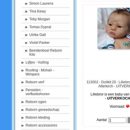
Simon Laurens
Tina Kewy
Toby Morgan
Tomas Dyprat
Ulrike Gall
Violet Parker
Beestenboel Reborn
Kits
Lijfjes - Vulling
Rooting - Mohair -
Wimpers
Reborn verf
113002 - Dollkit 20 : Lilleb
Alterkirch - UITV
Penselen -
verftoebehoren
Lillebror is een baby van
- UITVERKOCH
Reborn ogen
Voorraad:
Reborn gereedschap
Reborn kleding
Aantal
Reborn accessoires