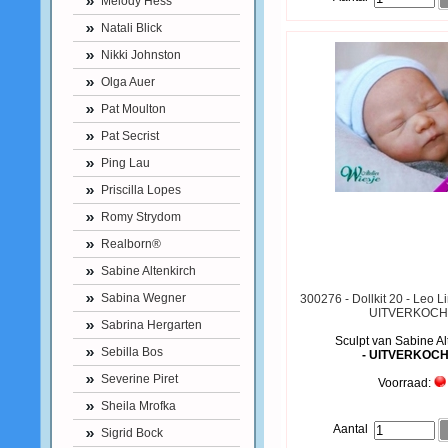
Melody Hess
Natali Blick
Nikki Johnston
Olga Auer
Pat Moulton
Pat Secrist
Ping Lau
Priscilla Lopes
Romy Strydom
Realborn®
Sabine Altenkirch
Sabina Wegner
300276 - Dollkit 20 - Leo Li
UITVERKOCH
Sabrina Hergarten
Sculpt van Sabine Al
Sebilla Bos
- UITVERKOCH
Severine Piret
Voorraad:
Sheila Mrofka
Aantal
Sigrid Bock