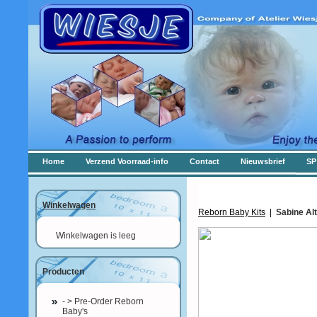
Home
Verzend Voorraad-info
Contact
Nieuwsbrief
SP
Winkelwagen
Reborn Baby Kits
|
Sabine Al
Winkelwagen is leeg
Producten
- > Pre-Order Reborn
Baby's