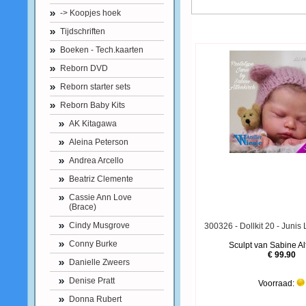
-> Koopjes hoek
Tijdschriften
Boeken - Tech.kaarten
Reborn DVD
Reborn starter sets
Reborn Baby Kits
AK Kitagawa
Aleina Peterson
Andrea Arcello
Beatriz Clemente
Cassie Ann Love
(Brace)
Cindy Musgrove
300326 - Dollkit 20 - Junis 
Conny Burke
Sculpt van Sabine Al
€ 99.90
Danielle Zweers
Denise Pratt
Voorraad:
Donna Rubert