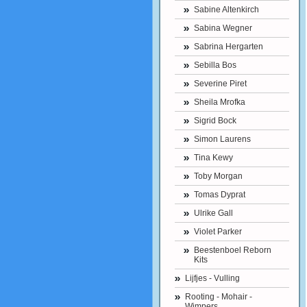
Sabine Altenkirch
Sabina Wegner
Sabrina Hergarten
Sebilla Bos
Severine Piret
Sheila Mrofka
Sigrid Bock
Simon Laurens
Tina Kewy
Toby Morgan
Tomas Dyprat
Ulrike Gall
Violet Parker
Beestenboel Reborn
Kits
Lijfjes - Vulling
Rooting - Mohair -
Wimpers