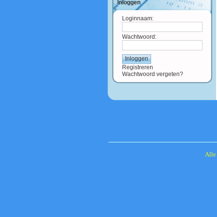
Inloggen
Loginnaam:
Wachtwoord:
Registreren
Wachtwoord vergeten?
Alle