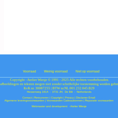
Voorraad
Weinig voorraad
Niet op voorraad
Copyright - Atelier Wiesje © 1991 - 2025 Alle rechten voorbehouden.
 afbeeldingen en teksten mogen niet zonder schriftelijke toestemming worden gebr
KvK nr. 30087255 | BTW nr.NL.001.232.045.B29
Hessenweg 181A - 3731 JH, De Bilt - Netherlands
Contact
|
Retouneren
|
Copyright
|
Privacy
|
Disclamer Email
Algemene leveringsvoorwaarden
|
Voorwaarden Cadeaubonnen
|
Reparatie voorwaarden
Webmaster and development - Atelier Wiesje