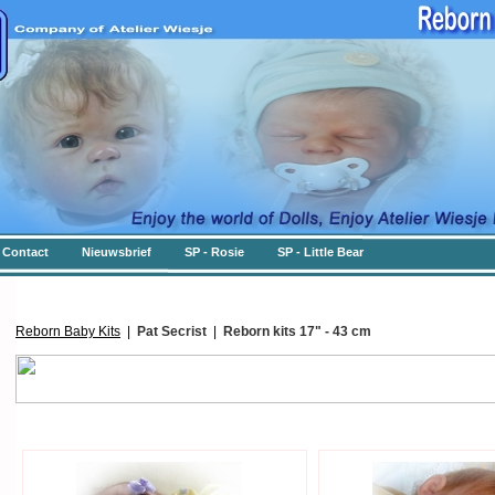
Contact
Nieuwsbrief
SP - Rosie
SP - Little Bear
Reborn Baby Kits
|
Pat Secrist
|
Reborn kits 17" - 43 cm