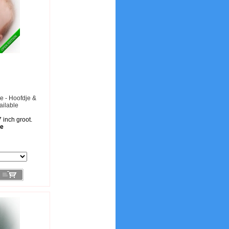
ie - Hoofdje &
ailable
7 inch groot.
le