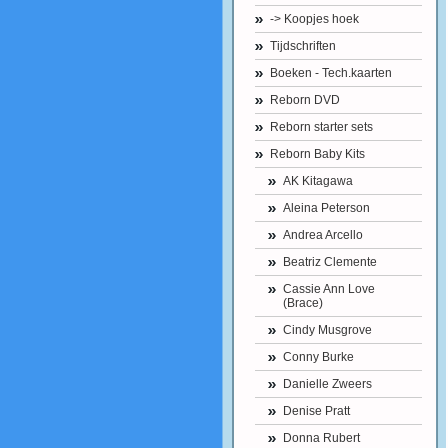
-> Koopjes hoek
Tijdschriften
Boeken - Tech.kaarten
Reborn DVD
Reborn starter sets
Reborn Baby Kits
AK Kitagawa
Aleina Peterson
Andrea Arcello
Beatriz Clemente
Cassie Ann Love
(Brace)
Cindy Musgrove
Conny Burke
Danielle Zweers
Denise Pratt
Donna Rubert