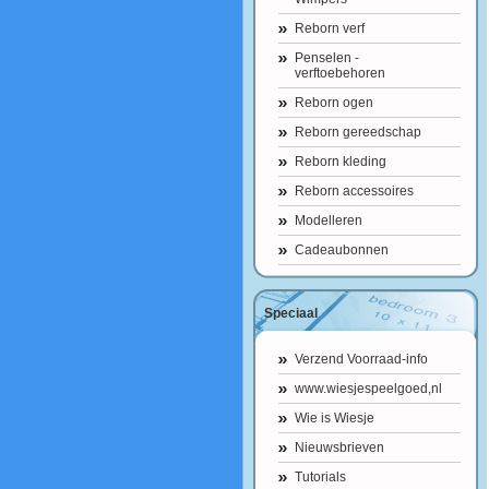
Reborn verf
Penselen -
verftoebehoren
Reborn ogen
Reborn gereedschap
Reborn kleding
Reborn accessoires
Modelleren
Cadeaubonnen
Speciaal
Verzend Voorraad-info
www.wiesjespeelgoed,nl
Wie is Wiesje
Nieuwsbrieven
Tutorials