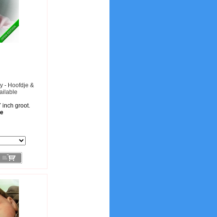
sy - Hoofdje &
ailable
7 inch groot.
le