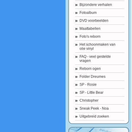
Bijzondere verhalen
Fotoalbum
DVD voorbeelden
Maattabellen
Foto's reborn
Het schoonmaken van
olie vinyl
FAQ - veel gestelde
vragen
Reborn ogen
Folder Dreumes
SP - Rosie
SP - Little Bear
Christopher
Sneak Peek - Noa
Uitgebreid zoeken