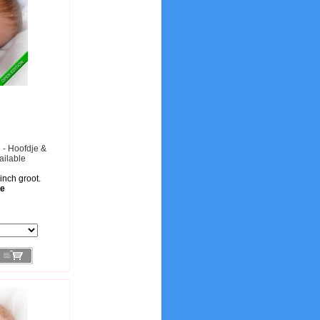
e - Hoofdje &
ailable
 inch groot.
le