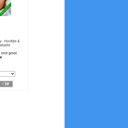
y - Hoofdje &
ailable
 inch groot.
le