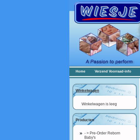
Home
Verzend Voorraad-info
Winkelwagen
Winkelwagen is leeg
Producten
- > Pre-Order Reborn
Baby's