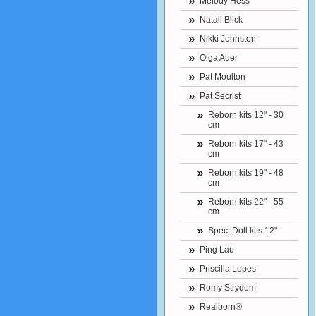
Melody Hess
Natali Blick
Nikki Johnston
Olga Auer
Pat Moulton
Pat Secrist
Reborn kits 12" - 30
cm
Reborn kits 17" - 43
cm
Reborn kits 19" - 48
cm
Reborn kits 22" - 55
cm
Spec. Doll kits 12"
Ping Lau
Priscilla Lopes
Romy Strydom
Realborn®