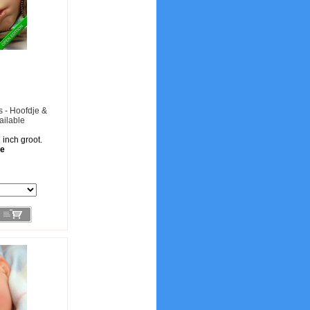
is - Hoofdje &
ailable
 inch groot.
le